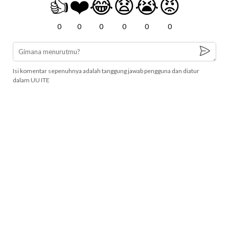
👍
❤️
😂
😧
😭
😡
0
0
0
0
0
0
Isi komentar sepenuhnya adalah tanggung jawab pengguna dan diatur
dalam UU ITE