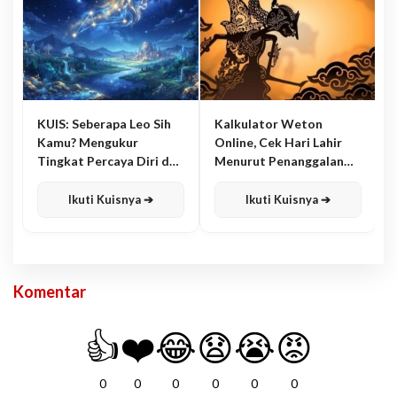
KUIS: Seberapa Leo Sih
Kalkulator Weton
Kamu? Mengukur
Online, Cek Hari Lahir
Tingkat Percaya Diri dan
Menurut Penanggalan
Karisma
Jawa
Ikuti Kuisnya ➔
Ikuti Kuisnya ➔
Komentar
👍
❤️
😂
😧
😭
😡
0
0
0
0
0
0