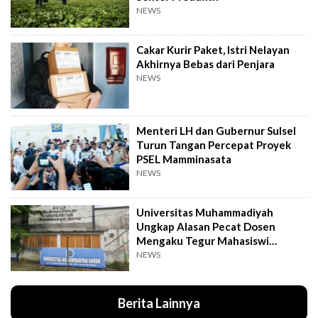
NEWS
Cakar Kurir Paket, Istri Nelayan
Akhirnya Bebas dari Penjara
NEWS
Menteri LH dan Gubernur Sulsel
Turun Tangan Percepat Proyek
PSEL Mamminasata
NEWS
Universitas Muhammadiyah
Ungkap Alasan Pecat Dosen
Mengaku Tegur Mahasiswi
Berpakaian Ketat
NEWS
Berita Lainnya