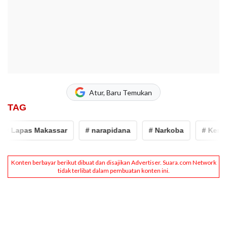
Atur, Baru Temukan
TAG
 Lapas Makassar
# narapidana
# Narkoba
# Kemenk