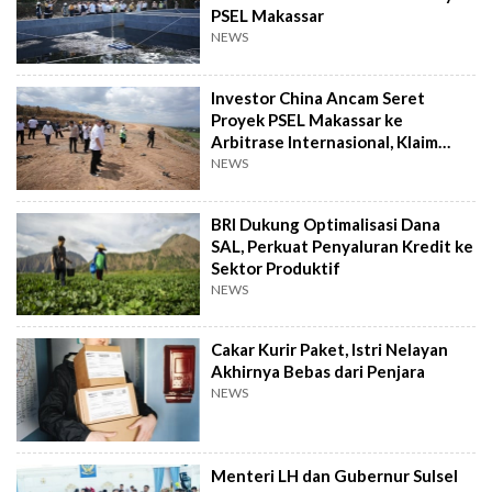
PSEL Makassar
NEWS
Investor China Ancam Seret
Proyek PSEL Makassar ke
Arbitrase Internasional, Klaim
Rugi Rp2,4 T
NEWS
BRI Dukung Optimalisasi Dana
SAL, Perkuat Penyaluran Kredit ke
Sektor Produktif
NEWS
Cakar Kurir Paket, Istri Nelayan
Akhirnya Bebas dari Penjara
NEWS
Menteri LH dan Gubernur Sulsel