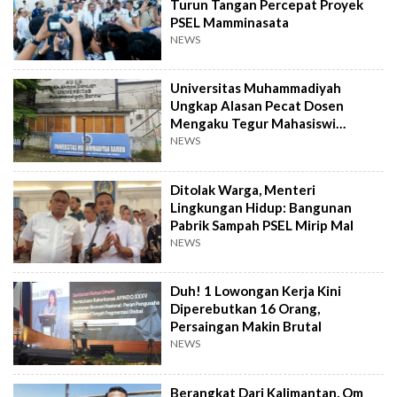
Turun Tangan Percepat Proyek
PSEL Mamminasata
NEWS
Universitas Muhammadiyah
Ungkap Alasan Pecat Dosen
Mengaku Tegur Mahasiswi
Berpakaian Ketat
NEWS
Ditolak Warga, Menteri
Lingkungan Hidup: Bangunan
Pabrik Sampah PSEL Mirip Mal
NEWS
Duh! 1 Lowongan Kerja Kini
Diperebutkan 16 Orang,
Persaingan Makin Brutal
NEWS
Berangkat Dari Kalimantan, Om