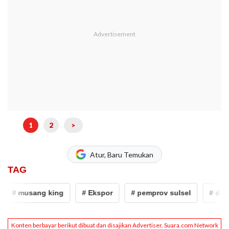
1
2
>
Atur, Baru Temukan
TAG
# musang king
# Ekspor
# pemprov sulsel
# duria