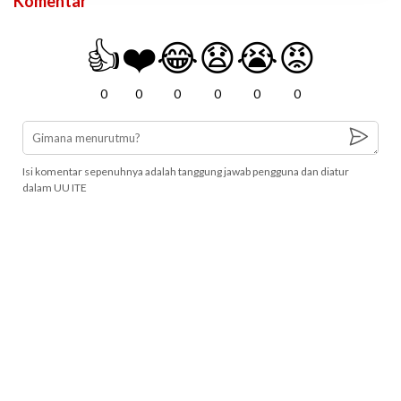
Komentar
👍
❤️
😂
😧
😭
😡
0
0
0
0
0
0
Isi komentar sepenuhnya adalah tanggung jawab pengguna dan diatur
dalam UU ITE