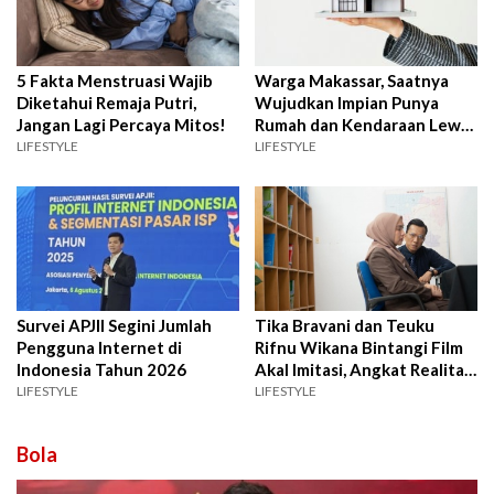
5 Fakta Menstruasi Wajib
Warga Makassar, Saatnya
Diketahui Remaja Putri,
Wujudkan Impian Punya
Jangan Lagi Percaya Mitos!
Rumah dan Kendaraan Lewat
BRI Consumer Expo 2026
LIFESTYLE
LIFESTYLE
Survei APJII Segini Jumlah
Tika Bravani dan Teuku
Pengguna Internet di
Rifnu Wikana Bintangi Film
Indonesia Tahun 2026
Akal Imitasi, Angkat Realita
Kecerdasan Buatan
LIFESTYLE
LIFESTYLE
Bola