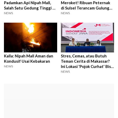
Padamkan Api Nipah Mall,
Meroket! Ribuan Peternak
Salah Satu Gedung Tinggi di
di Sulsel Terancam Gulung
Makassar
Tikar
NEWS
NEWS
Kalla: Nipah Mall Aman dan
Stres, Cemas, atau Butuh
Kondusif Usai Kebakaran
Teman Cerita di Makassar?
Ini Lokasi 'Pojok Curhat' Bisa
NEWS
Anda Kunjungi
NEWS