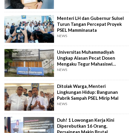
Menteri LH dan Gubernur Sulsel
Turun Tangan Percepat Proyek
PSEL Mamminasata
NEWS
Universitas Muhammadiyah
Ungkap Alasan Pecat Dosen
Mengaku Tegur Mahasiswi
Berpakaian Ketat
NEWS
Ditolak Warga, Menteri
Lingkungan Hidup: Bangunan
Pabrik Sampah PSEL Mirip Mal
NEWS
Duh! 1 Lowongan Kerja Kini
Diperebutkan 16 Orang,
Persaingan Makin Brutal