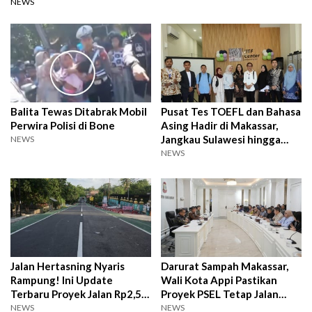
NEWS
Balita Tewas Ditabrak Mobil
Pusat Tes TOEFL dan Bahasa
Perwira Polisi di Bone
Asing Hadir di Makassar,
Jangkau Sulawesi hingga
NEWS
Papua
NEWS
Jalan Hertasning Nyaris
Darurat Sampah Makassar,
Rampung! Ini Update
Wali Kota Appi Pastikan
Terbaru Proyek Jalan Rp2,5
Proyek PSEL Tetap Jalan
Triliun di Sulsel
Meski Ada Penolakan
NEWS
NEWS