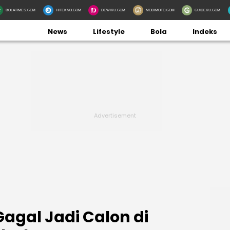
BOLATIMES.COM
HITEKNO.COM
DEWIKU.COM
MOBIMOTO.COM
GUIDEKU.COM
News
Lifestyle
Bola
Indeks
agal Jadi Calon di