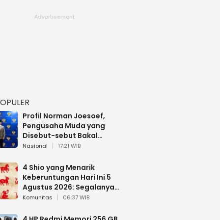
POPULER
Profil Norman Joesoef,
Pengusaha Muda yang
Disebut-sebut Bakal
Dilantik Jadi Wamenhan RI
Nasional
17:21 WIB
4 Shio yang Menarik
Keberuntungan Hari Ini 5
Agustus 2026: Segalanya
Berjalan Lancar
Komunitas
06:37 WIB
4 HP Redmi Memori 256 GB