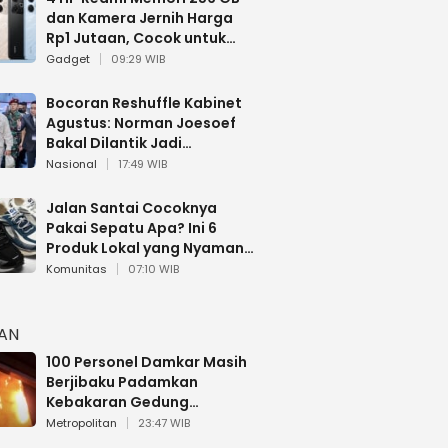
dan Kamera Jernih Harga
Rp1 Jutaan, Cocok untuk
Multitasking
Gadget
09:29 WIB
Bocoran Reshuffle Kabinet
Agustus: Norman Joesoef
Bakal Dilantik Jadi
Wamenhan RI
Nasional
17:49 WIB
Jalan Santai Cocoknya
Pakai Sepatu Apa? Ini 6
Produk Lokal yang Nyaman
Buat 17 Agustusan
Komunitas
07:10 WIB
HAN
100 Personel Damkar Masih
Berjibaku Padamkan
Kebakaran Gedung
Bapenda DKI
Metropolitan
23:47 WIB