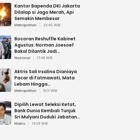
Kantor Bapenda DKI Jakarta
Dilalap si Jago Merah, Api
Semakin Membesar
Metropolitan
23:40 WIB
Bocoran Reshuffle Kabinet
Agustus: Norman Joesoef
Bakal Dilantik Jadi
Wamenhan RI
Nasional
17:49 WIB
Aktris Sali Irsalina Dianiaya
Pacar di Fatmawati, Mata
Lebam Hingga
Diselamatkan Polantas
Metropolitan
15:11 WIB
Dipilih Lewat Seleksi Ketat,
Bank Dunia Kembali Tunjuk
Sri Mulyani Duduki Jabatan
Strategis
Makro
14:29 WIB