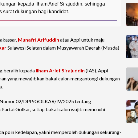
ungan kepada Ilham Arief Sirajuddin, sehingga
s surat dukungan bagi kandidat.
akassar,
Munafri Arifuddin
atau Appi untuk maju
kar
Sulawesi Selatan dalam Musyawarah Daerah (Musda)
g beralih kepada
Ilham Arief Sirajuddin
(IAS), Appi
onan yang mewajibkan bakal calon mengantongi dukungan
a.
k) Nomor 02/DPP/GOLKAR/IV/2025 tentang
artai Golkar, setiap bakal calon wajib memenuhi
pada poin kedelapan, yakni memperoleh dukungan sekurang-