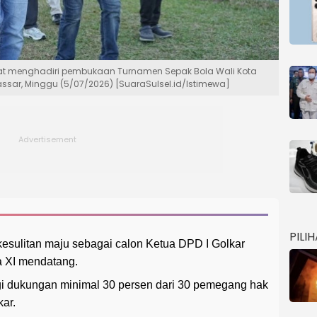
saat menghadiri pembukaan Turnamen Sepak Bola Wali Kota
sar, Minggu (5/07/2026) [SuaraSulsel.id/Istimewa]
PILI
kesulitan maju sebagai calon Ketua DPD I Golkar
 XI mendatang.
gi dukungan minimal 30 persen dari 30 pemegang hak
ar.