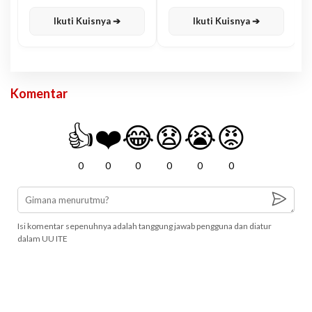
Karisma
Jawa
Ikuti Kuisnya ➔
Ikuti Kuisnya ➔
Komentar
👍
❤️
😂
😧
😭
😡
0
0
0
0
0
0
Isi komentar sepenuhnya adalah tanggung jawab pengguna dan diatur
dalam UU ITE