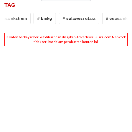
TAG
aca ekstrem
# bmkg
# sulawesi utara
# cuaca ekstr