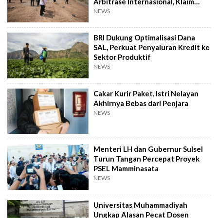
Arbitrase Internasional, Klaim
Rugi Rp2,4 T
NEWS
BRI Dukung Optimalisasi Dana
SAL, Perkuat Penyaluran Kredit ke
Sektor Produktif
NEWS
Cakar Kurir Paket, Istri Nelayan
Akhirnya Bebas dari Penjara
NEWS
Menteri LH dan Gubernur Sulsel
Turun Tangan Percepat Proyek
PSEL Mamminasata
NEWS
Universitas Muhammadiyah
Ungkap Alasan Pecat Dosen