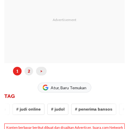
1
2
>
Atur, Baru Temukan
TAG
s
# judi online
# judol
# penerima bansos
# ba