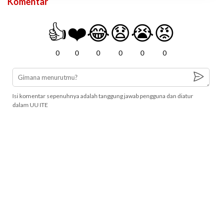
Komentar
👍
❤️
😂
😧
😭
😡
0
0
0
0
0
0
Isi komentar sepenuhnya adalah tanggung jawab pengguna dan diatur
dalam UU ITE