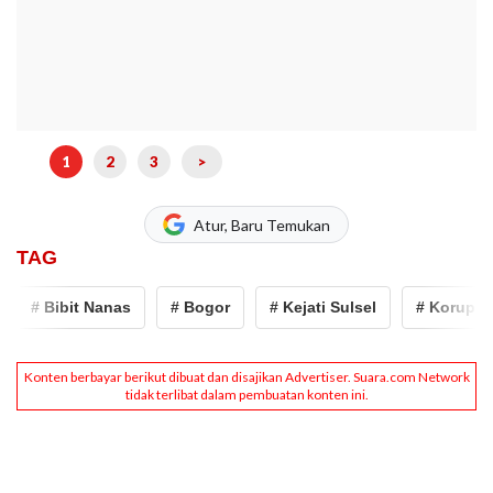
1
2
3
>
Atur, Baru Temukan
TAG
# Bibit Nanas
# Bogor
# Kejati Sulsel
# Korupsi