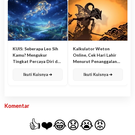
KUIS: Seberapa Leo Sih
Kalkulator Weton
Kamu? Mengukur
Online, Cek Hari Lahir
Tingkat Percaya Diri dan
Menurut Penanggalan
Karisma
Jawa
Ikuti Kuisnya ➔
Ikuti Kuisnya ➔
Komentar
👍
❤️
😂
😧
😭
😡