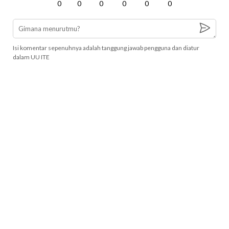
0
0
0
0
0
0
Isi komentar sepenuhnya adalah tanggung jawab pengguna dan diatur
dalam UU ITE