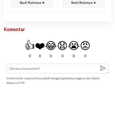
Ikuti Kuisnya ➔
Ikuti Kuisnya ➔
Komentar
👍
❤️
😂
😧
😭
😡
0
0
0
0
0
0
Isi komentar sepenuhnya adalah tanggung jawab pengguna dan diatur
dalam UU ITE