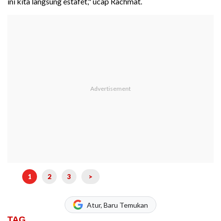
ini kita langsung estafet," ucap Rachmat.
1
2
3
>
Atur, Baru Temukan
TAG