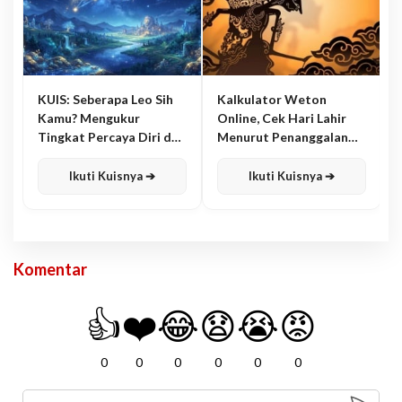
KUIS: Seberapa Leo Sih
Kalkulator Weton
Kamu? Mengukur
Online, Cek Hari Lahir
Tingkat Percaya Diri dan
Menurut Penanggalan
Karisma
Jawa
Ikuti Kuisnya ➔
Ikuti Kuisnya ➔
Komentar
👍
❤️
😂
😧
😭
😡
0
0
0
0
0
0