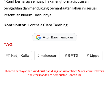
"Kami berharap semua pihak menghormati putusan
pengadilan dan mendukung pemanfaatan lahan ini sesuai
ketentuan hukum," imbuhnya.
Kontributor :
Lorensia Clara Tambing
Atur, Baru Temukan
TAG
PT Hadji Kalla
# makassar
# GMTD
# Lippo
# ju