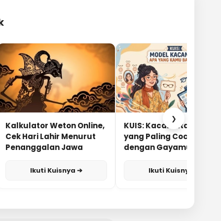
k
❯
Kalkulator Weton Online,
KUIS: Kacamata Apa
Cek Hari Lahir Menurut
yang Paling Cocok
Penanggalan Jawa
dengan Gayamu?
Ikuti Kuisnya ➔
Ikuti Kuisnya ➔