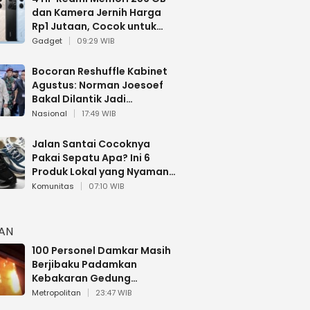
dan Kamera Jernih Harga
Rp1 Jutaan, Cocok untuk
Multitasking
Gadget
09:29 WIB
Bocoran Reshuffle Kabinet
Agustus: Norman Joesoef
Bakal Dilantik Jadi
Wamenhan RI
Nasional
17:49 WIB
Jalan Santai Cocoknya
Pakai Sepatu Apa? Ini 6
Produk Lokal yang Nyaman
Buat 17 Agustusan
Komunitas
07:10 WIB
HAN
100 Personel Damkar Masih
Berjibaku Padamkan
Kebakaran Gedung
Bapenda DKI
Metropolitan
23:47 WIB