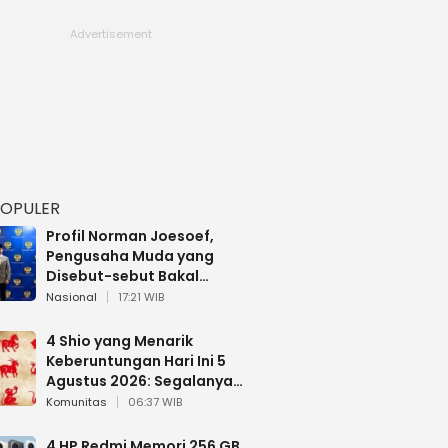
POPULER
Profil Norman Joesoef,
Pengusaha Muda yang
Disebut-sebut Bakal
Dilantik Jadi Wamenhan RI
Nasional
17:21 WIB
4 Shio yang Menarik
Keberuntungan Hari Ini 5
Agustus 2026: Segalanya
Berjalan Lancar
Komunitas
06:37 WIB
4 HP Redmi Memori 256 GB