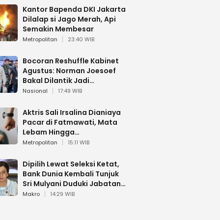
Kantor Bapenda DKI Jakarta
Dilalap si Jago Merah, Api
Semakin Membesar
Metropolitan
23:40 WIB
Bocoran Reshuffle Kabinet
Agustus: Norman Joesoef
Bakal Dilantik Jadi
Wamenhan RI
Nasional
17:49 WIB
Aktris Sali Irsalina Dianiaya
Pacar di Fatmawati, Mata
Lebam Hingga
Diselamatkan Polantas
Metropolitan
15:11 WIB
Dipilih Lewat Seleksi Ketat,
Bank Dunia Kembali Tunjuk
Sri Mulyani Duduki Jabatan
Strategis
Makro
14:29 WIB