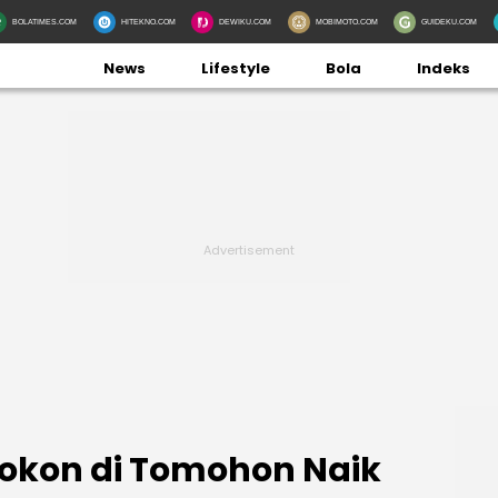
BOLATIMES.COM
HITEKNO.COM
DEWIKU.COM
MOBIMOTO.COM
GUIDEKU.COM
News
Lifestyle
Bola
Indeks
okon di Tomohon Naik