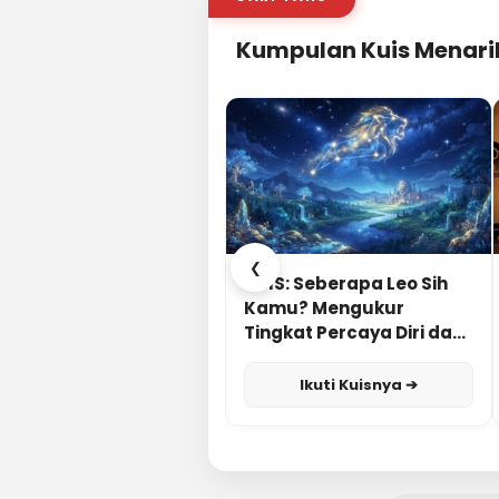
Kumpulan Kuis Menari
❮
KUIS: Seberapa Leo Sih
Kamu? Mengukur
Tingkat Percaya Diri dan
Karisma
Ikuti Kuisnya ➔