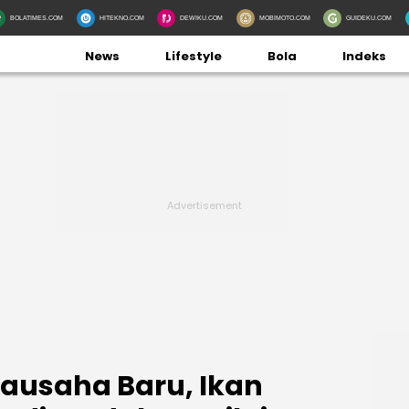
BOLATIMES.COM
HITEKNO.COM
DEWIKU.COM
MOBIMOTO.COM
GUIDEKU.COM
News
Lifestyle
Bola
Indeks
ausaha Baru, Ikan