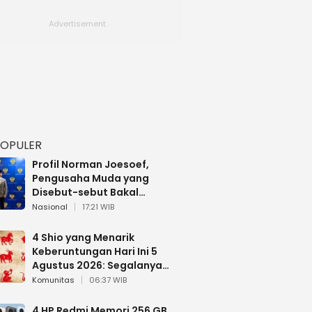
POPULER
Profil Norman Joesoef,
Pengusaha Muda yang
Disebut-sebut Bakal
Dilantik Jadi Wamenhan RI
Nasional
17:21 WIB
4 Shio yang Menarik
Keberuntungan Hari Ini 5
Agustus 2026: Segalanya
Berjalan Lancar
Komunitas
06:37 WIB
4 HP Redmi Memori 256 GB