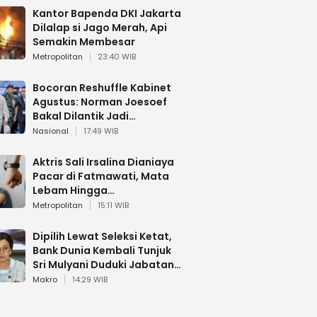
Kantor Bapenda DKI Jakarta
Dilalap si Jago Merah, Api
Semakin Membesar
Metropolitan
23:40 WIB
Bocoran Reshuffle Kabinet
Agustus: Norman Joesoef
Bakal Dilantik Jadi
Wamenhan RI
Nasional
17:49 WIB
Aktris Sali Irsalina Dianiaya
Pacar di Fatmawati, Mata
Lebam Hingga
Diselamatkan Polantas
Metropolitan
15:11 WIB
Dipilih Lewat Seleksi Ketat,
Bank Dunia Kembali Tunjuk
Sri Mulyani Duduki Jabatan
Strategis
Makro
14:29 WIB