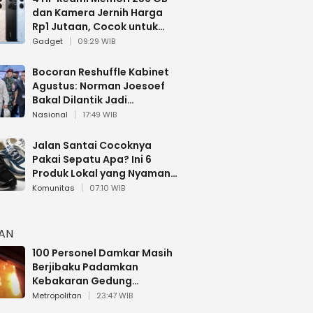
dan Kamera Jernih Harga
Rp1 Jutaan, Cocok untuk
Multitasking
Gadget
09:29 WIB
Bocoran Reshuffle Kabinet
Agustus: Norman Joesoef
Bakal Dilantik Jadi
Wamenhan RI
Nasional
17:49 WIB
Jalan Santai Cocoknya
Pakai Sepatu Apa? Ini 6
Produk Lokal yang Nyaman
Buat 17 Agustusan
Komunitas
07:10 WIB
HAN
100 Personel Damkar Masih
Berjibaku Padamkan
Kebakaran Gedung
Bapenda DKI
Metropolitan
23:47 WIB