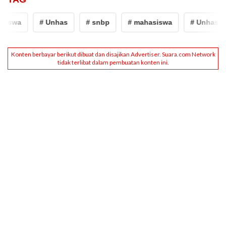
siswa
# Unhas
# snbp
# mahasiswa
# Unhas