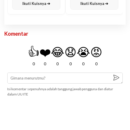
Ikuti Kuisnya ➔
Ikuti Kuisnya ➔
Komentar
👍
❤️
😂
😧
😭
😡
0
0
0
0
0
0
Isi komentar sepenuhnya adalah tanggung jawab pengguna dan diatur
dalam UU ITE