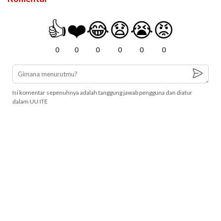
👍
❤️
😂
😧
😭
😡
0
0
0
0
0
0
Isi komentar sepenuhnya adalah tanggung jawab pengguna dan diatur
dalam UU ITE