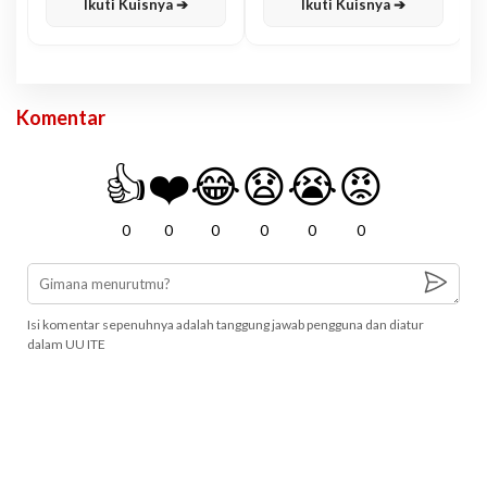
Ikuti Kuisnya ➔
Ikuti Kuisnya ➔
Komentar
👍
❤️
😂
😧
😭
😡
0
0
0
0
0
0
Isi komentar sepenuhnya adalah tanggung jawab pengguna dan diatur
dalam UU ITE