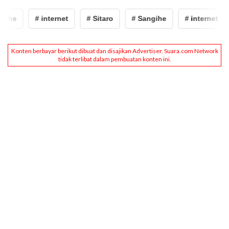
gihe
# internet
# Sitaro
# Sangihe
# internet