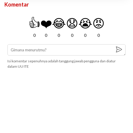
Komentar
👍
❤️
😂
😧
😭
😡
0
0
0
0
0
0
Isi komentar sepenuhnya adalah tanggung jawab pengguna dan diatur
dalam UU ITE