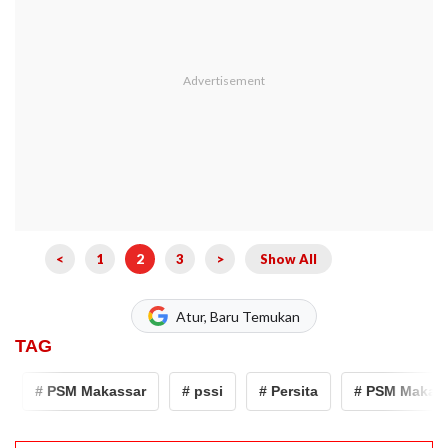
<
1
2
3
>
Show All
Atur, Baru Temukan
TAG
# PSM Makassar
# pssi
# Persita
# PSM Makassa