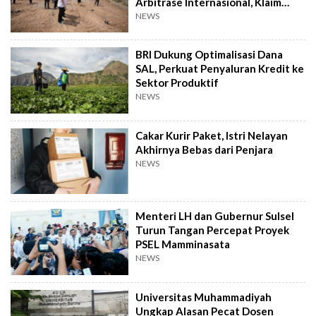
Arbitrase Internasional, Klaim
Rugi Rp2,4 T
NEWS
BRI Dukung Optimalisasi Dana
SAL, Perkuat Penyaluran Kredit ke
Sektor Produktif
NEWS
Cakar Kurir Paket, Istri Nelayan
Akhirnya Bebas dari Penjara
NEWS
Menteri LH dan Gubernur Sulsel
Turun Tangan Percepat Proyek
PSEL Mamminasata
NEWS
Universitas Muhammadiyah
Ungkap Alasan Pecat Dosen