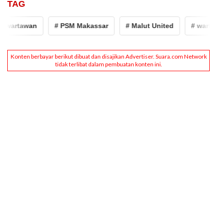
TAG
 wartawan
# PSM Makassar
# Malut United
# wartaw