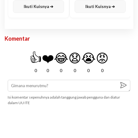
Ikuti Kuisnya ➔
Ikuti Kuisnya ➔
Komentar
👍
❤️
😂
😧
😭
😡
0
0
0
0
0
0
Isi komentar sepenuhnya adalah tanggung jawab pengguna dan diatur
dalam UU ITE