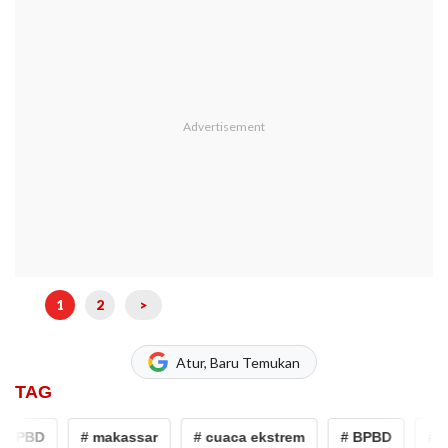
1
2
>
Atur, Baru Temukan
TAG
BPBD
# makassar
# cuaca ekstrem
# BPBD
# ma