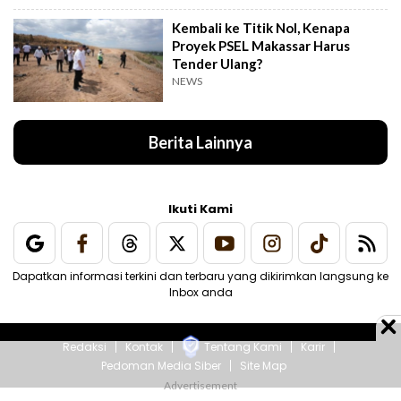
Kembali ke Titik Nol, Kenapa
Proyek PSEL Makassar Harus
Tender Ulang?
NEWS
Berita Lainnya
Ikuti Kami
Dapatkan informasi terkini dan terbaru yang dikirimkan langsung ke
Inbox anda
Redaksi
Kontak
Tentang Kami
Karir
Pedoman Media Siber
Site Map