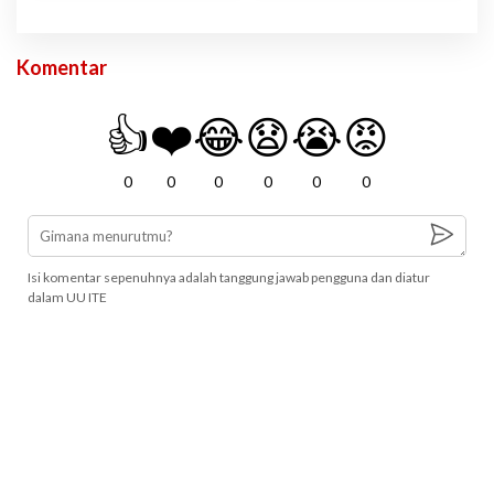
Komentar
👍
❤️
😂
😧
😭
😡
0
0
0
0
0
0
Isi komentar sepenuhnya adalah tanggung jawab pengguna dan diatur
dalam UU ITE