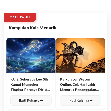
CARI TAHU
Kumpulan Kuis Menarik
KUIS: Seberapa Leo Sih
Kalkulator Weton
Kamu? Mengukur
Online, Cek Hari Lahir
Tingkat Percaya Diri dan
Menurut Penanggalan
Karisma
Jawa
Ikuti Kuisnya ➔
Ikuti Kuisnya ➔