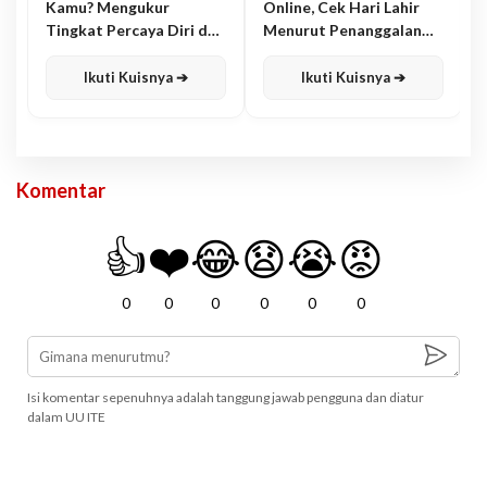
Kamu? Mengukur
Online, Cek Hari Lahir
Tingkat Percaya Diri dan
Menurut Penanggalan
Karisma
Jawa
Ikuti Kuisnya ➔
Ikuti Kuisnya ➔
Komentar
👍
❤️
😂
😧
😭
😡
0
0
0
0
0
0
Isi komentar sepenuhnya adalah tanggung jawab pengguna dan diatur
dalam UU ITE