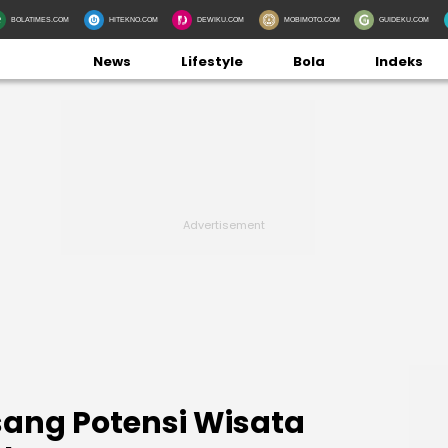
BOLATIMES.COM
HITEKNO.COM
DEWIKU.COM
MOBIMOTO.COM
GUIDEKU.COM
News
Lifestyle
Bola
Indeks
sang Potensi Wisata