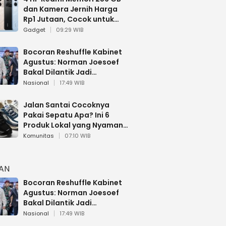
dan Kamera Jernih Harga
Rp1 Jutaan, Cocok untuk
Multitasking
Gadget
09:29 WIB
Bocoran Reshuffle Kabinet
Agustus: Norman Joesoef
Bakal Dilantik Jadi
Wamenhan RI
Nasional
17:49 WIB
Jalan Santai Cocoknya
Pakai Sepatu Apa? Ini 6
Produk Lokal yang Nyaman
Buat 17 Agustusan
Komunitas
07:10 WIB
HAN
Bocoran Reshuffle Kabinet
Agustus: Norman Joesoef
Bakal Dilantik Jadi
Wamenhan RI
Nasional
17:49 WIB