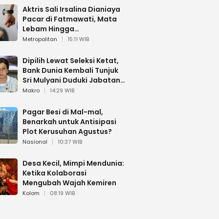
Aktris Sali Irsalina Dianiaya
Pacar di Fatmawati, Mata
Lebam Hingga
Diselamatkan Polantas
Metropolitan
15:11 WIB
Dipilih Lewat Seleksi Ketat,
Bank Dunia Kembali Tunjuk
Sri Mulyani Duduki Jabatan
Strategis
Makro
14:29 WIB
Pagar Besi di Mal-mal,
Benarkah untuk Antisipasi
Plot Kerusuhan Agustus?
Nasional
10:37 WIB
Desa Kecil, Mimpi Mendunia:
Ketika Kolaborasi
Mengubah Wajah Kemiren
Kolom
08:19 WIB