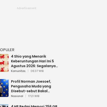
POPULER
4 Shio yang Menarik
Keberuntungan Hari Ini 5
Agustus 2026: Segalanya
Berjalan Lancar
Komunitas
06:37 WIB
Profil Norman Joesoef,
Pengusaha Muda yang
Disebut-sebut Bakal
Dilantik Jadi Wamenhan RI
Nasional
17:21 WIB
4 HP Redmi Memori 256 GB