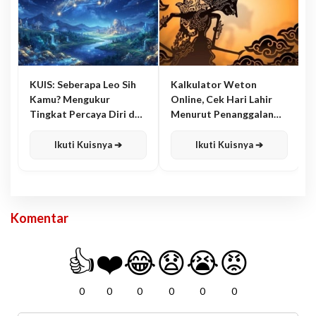
KUIS: Seberapa Leo Sih
Kalkulator Weton
Kamu? Mengukur
Online, Cek Hari Lahir
Tingkat Percaya Diri dan
Menurut Penanggalan
Karisma
Jawa
Ikuti Kuisnya ➔
Ikuti Kuisnya ➔
Komentar
👍
❤️
😂
😧
😭
😡
0
0
0
0
0
0