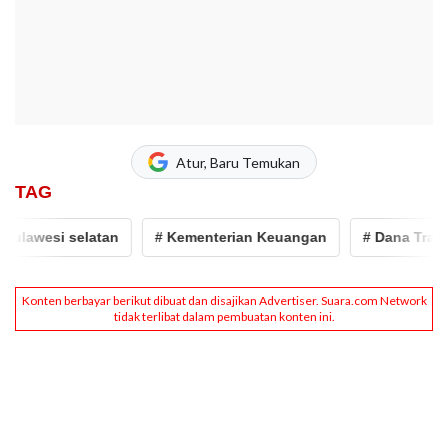
Atur, Baru Temukan
TAG
ulawesi selatan
# Kementerian Keuangan
# Dana Transfe