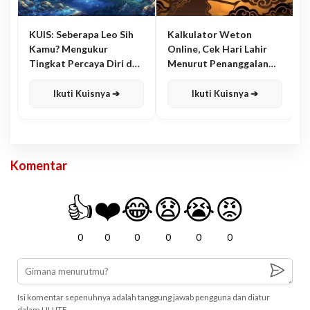
KUIS: Seberapa Leo Sih
Kalkulator Weton
Kamu? Mengukur
Online, Cek Hari Lahir
Tingkat Percaya Diri dan
Menurut Penanggalan
Karisma
Jawa
Ikuti Kuisnya ➔
Ikuti Kuisnya ➔
Komentar
👍
❤️
😂
😧
😭
😡
0
0
0
0
0
0
Isi komentar sepenuhnya adalah tanggung jawab pengguna dan diatur
dalam UU ITE