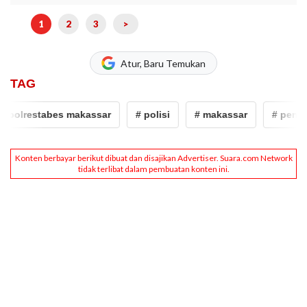
1
2
3
>
Atur, Baru Temukan
TAG
polrestabes makassar
# polisi
# makassar
# penemb