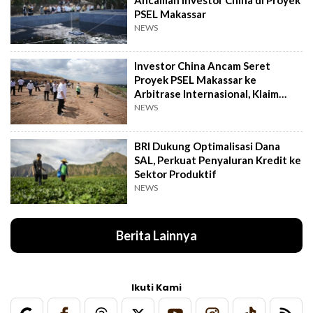
PSEL Makassar
NEWS
Investor China Ancam Seret
Proyek PSEL Makassar ke
Arbitrase Internasional, Klaim
Rugi Rp2,4 T
NEWS
BRI Dukung Optimalisasi Dana
SAL, Perkuat Penyaluran Kredit ke
Sektor Produktif
NEWS
Berita Lainnya
Ikuti Kami