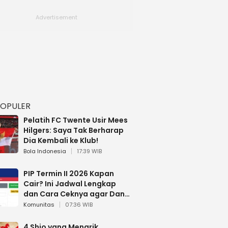
POPULER
Pelatih FC Twente Usir Mees
Hilgers: Saya Tak Berharap
Dia Kembali ke Klub!
Bola Indonesia
17:39 WIB
PIP Termin II 2026 Kapan
Cair? Ini Jadwal Lengkap
dan Cara Ceknya agar Dana
Tidak Hangus!
Komunitas
07:36 WIB
4 Shio yang Menarik