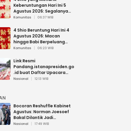
Keberuntungan Hari Ini 5
Agustus 2026: Segalanya
Berjalan Lancar
Komunitas
06:37 WIB
4 Shio Beruntung Hari Ini 4
Agustus 2026: Macan
hingga Babi Berpeluang
Dapat Kabar Baik
Komunitas
06:23 WIB
Link Resmi
Pandang.istanapresiden.go
.id buat Daftar Upacara
Bendera HUT RI di Istana
Nasional
12:13 WIB
Negara
HAN
Bocoran Reshuffle Kabinet
Agustus: Norman Joesoef
Bakal Dilantik Jadi
Wamenhan RI
Nasional
17:49 WIB