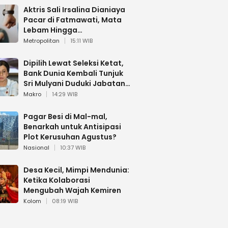
Aktris Sali Irsalina Dianiaya
Pacar di Fatmawati, Mata
Lebam Hingga
Diselamatkan Polantas
Metropolitan
15:11 WIB
Dipilih Lewat Seleksi Ketat,
Bank Dunia Kembali Tunjuk
Sri Mulyani Duduki Jabatan
Strategis
Makro
14:29 WIB
Pagar Besi di Mal-mal,
Benarkah untuk Antisipasi
Plot Kerusuhan Agustus?
Nasional
10:37 WIB
Desa Kecil, Mimpi Mendunia:
Ketika Kolaborasi
Mengubah Wajah Kemiren
Kolom
08:19 WIB