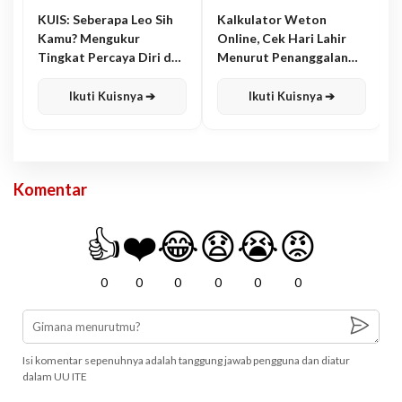
KUIS: Seberapa Leo Sih
Kalkulator Weton
Kamu? Mengukur
Online, Cek Hari Lahir
Tingkat Percaya Diri dan
Menurut Penanggalan
Karisma
Jawa
Ikuti Kuisnya ➔
Ikuti Kuisnya ➔
Komentar
👍
❤️
😂
😧
😭
😡
0
0
0
0
0
0
Isi komentar sepenuhnya adalah tanggung jawab pengguna dan diatur
dalam UU ITE