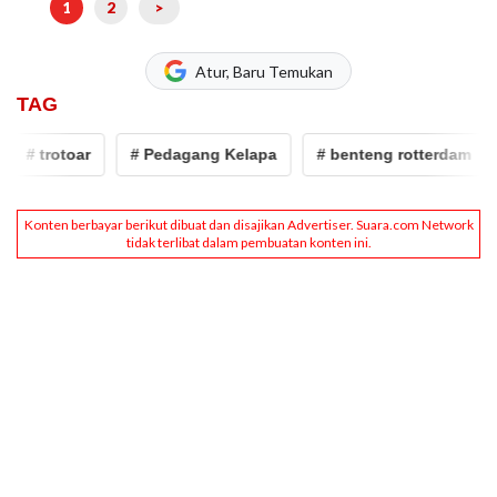
1
2
>
Atur, Baru Temukan
TAG
# trotoar
# Pedagang Kelapa
# benteng rotterdam