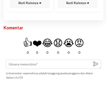
Ikuti Kuisnya ➔
Ikuti Kuisnya ➔
Komentar
👍
❤️
😂
😧
😭
😡
0
0
0
0
0
0
Isi komentar sepenuhnya adalah tanggung jawab pengguna dan diatur
dalam UU ITE