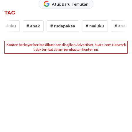
Atur, Baru Temukan
TAG
maluku
# anak
# rudapaksa
# maluku
# anak