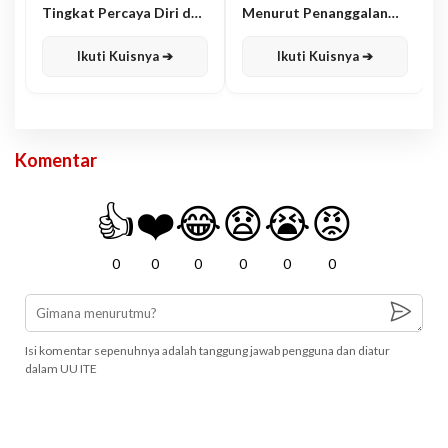
Tingkat Percaya Diri dan
Menurut Penanggalan
Karisma
Jawa
Ikuti Kuisnya ➔
Ikuti Kuisnya ➔
Komentar
👍
❤️
😂
😧
😭
😡
0
0
0
0
0
0
Isi komentar sepenuhnya adalah tanggung jawab pengguna dan diatur
dalam UU ITE