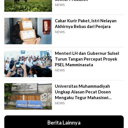
NEWS
Cakar Kurir Paket, Istri Nelayan
Akhirnya Bebas dari Penjara
NEWS
Menteri LH dan Gubernur Sulsel
Turun Tangan Percepat Proyek
PSEL Mamminasata
NEWS
Universitas Muhammadiyah
Ungkap Alasan Pecat Dosen
Mengaku Tegur Mahasiswi
Berpakaian Ketat
NEWS
Berita Lainnya