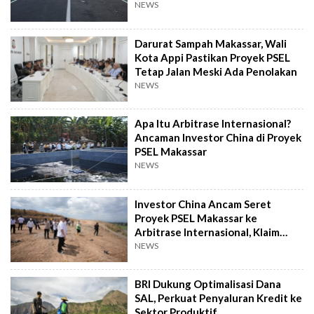
NEWS
Darurat Sampah Makassar, Wali
Kota Appi Pastikan Proyek PSEL
Tetap Jalan Meski Ada Penolakan
NEWS
Apa Itu Arbitrase Internasional?
Ancaman Investor China di Proyek
PSEL Makassar
NEWS
Investor China Ancam Seret
Proyek PSEL Makassar ke
Arbitrase Internasional, Klaim
Rugi Rp2,4 T
NEWS
BRI Dukung Optimalisasi Dana
SAL, Perkuat Penyaluran Kredit ke
Sektor Produktif