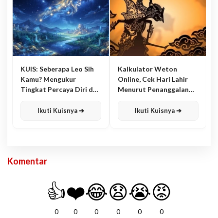
KUIS: Seberapa Leo Sih
Kalkulator Weton
Kamu? Mengukur
Online, Cek Hari Lahir
Tingkat Percaya Diri dan
Menurut Penanggalan
Karisma
Jawa
Ikuti Kuisnya ➔
Ikuti Kuisnya ➔
Komentar
👍
❤️
😂
😧
😭
😡
0
0
0
0
0
0