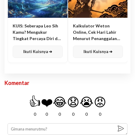
KUIS: Seberapa Leo Sih
Kalkulator Weton
Kamu? Mengukur
Online, Cek Hari Lahir
Tingkat Percaya Diri dan
Menurut Penanggalan
Karisma
Jawa
Ikuti Kuisnya ➔
Ikuti Kuisnya ➔
Komentar
👍
❤️
😂
😧
😭
😡
0
0
0
0
0
0