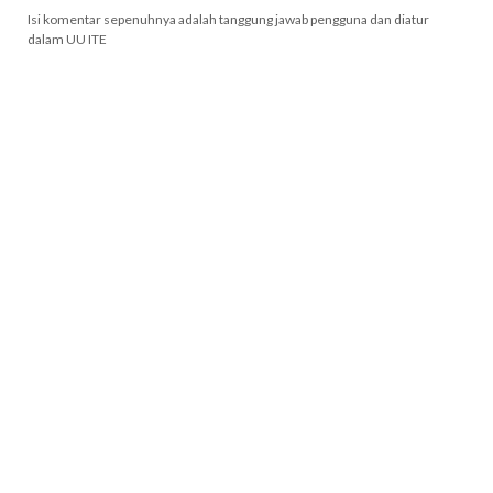
Isi komentar sepenuhnya adalah tanggung jawab pengguna dan diatur
dalam UU ITE