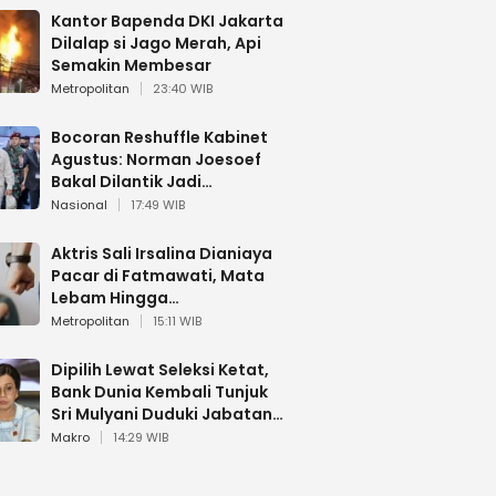
Kantor Bapenda DKI Jakarta
Dilalap si Jago Merah, Api
Semakin Membesar
Metropolitan
23:40 WIB
Bocoran Reshuffle Kabinet
Agustus: Norman Joesoef
Bakal Dilantik Jadi
Wamenhan RI
Nasional
17:49 WIB
Aktris Sali Irsalina Dianiaya
Pacar di Fatmawati, Mata
Lebam Hingga
Diselamatkan Polantas
Metropolitan
15:11 WIB
Dipilih Lewat Seleksi Ketat,
Bank Dunia Kembali Tunjuk
Sri Mulyani Duduki Jabatan
Strategis
Makro
14:29 WIB