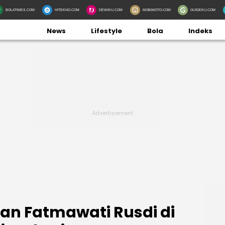
BOLATIMES.COM
HITEKNO.COM
DEWIKU.COM
MOBIMOTO.COM
GUIDEKU.COM
News
Lifestyle
Bola
Indeks
an Fatmawati Rusdi di