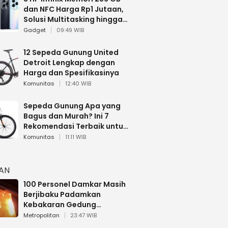
dan NFC Harga Rp1 Jutaan,
Solusi Multitasking hingga
Gaming
Gadget
09:49 WIB
12 Sepeda Gunung United
Detroit Lengkap dengan
Harga dan Spesifikasinya
Komunitas
12:40 WIB
Sepeda Gunung Apa yang
Bagus dan Murah? Ini 7
Rekomendasi Terbaik untuk
Pemula
Komunitas
11:11 WIB
HAN
100 Personel Damkar Masih
Berjibaku Padamkan
Kebakaran Gedung
Bapenda DKI
Metropolitan
23:47 WIB