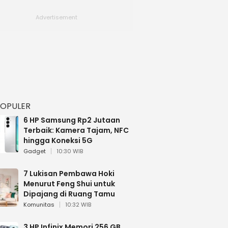
POPULER
6 HP Samsung Rp2 Jutaan
Terbaik: Kamera Tajam, NFC
hingga Koneksi 5G
Gadget
10:30 WIB
7 Lukisan Pembawa Hoki
Menurut Feng Shui untuk
Dipajang di Ruang Tamu
Komunitas
10:32 WIB
3 HP Infinix Memori 256 GB