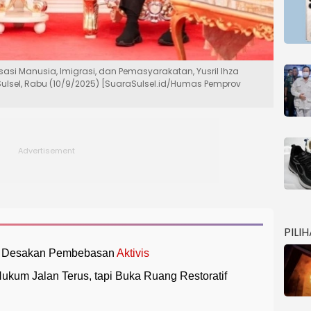
sasi Manusia, Imigrasi, dan Pemasyarakatan, Yusril Ihza
lsel, Rabu (10/9/2025) [SuaraSulsel.id/Humas Pemprov
PILI
 Desakan Pembebasan
Aktivis
kum Jalan Terus, tapi Buka Ruang Restoratif