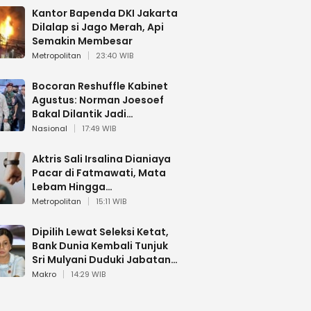
Kantor Bapenda DKI Jakarta
Dilalap si Jago Merah, Api
Semakin Membesar
Metropolitan
23:40 WIB
Bocoran Reshuffle Kabinet
Agustus: Norman Joesoef
Bakal Dilantik Jadi
Wamenhan RI
Nasional
17:49 WIB
Aktris Sali Irsalina Dianiaya
Pacar di Fatmawati, Mata
Lebam Hingga
Diselamatkan Polantas
Metropolitan
15:11 WIB
Dipilih Lewat Seleksi Ketat,
Bank Dunia Kembali Tunjuk
Sri Mulyani Duduki Jabatan
Strategis
Makro
14:29 WIB