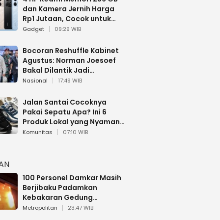
dan Kamera Jernih Harga
Rp1 Jutaan, Cocok untuk
Multitasking
Gadget
09:29 WIB
Bocoran Reshuffle Kabinet
Agustus: Norman Joesoef
Bakal Dilantik Jadi
Wamenhan RI
Nasional
17:49 WIB
Jalan Santai Cocoknya
Pakai Sepatu Apa? Ini 6
Produk Lokal yang Nyaman
Buat 17 Agustusan
Komunitas
07:10 WIB
HAN
100 Personel Damkar Masih
Berjibaku Padamkan
Kebakaran Gedung
Bapenda DKI
Metropolitan
23:47 WIB