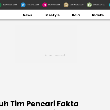
BOLATIMES.COM
HITEKNO.COM
DEWIKU.COM
MOBIMOTO.COM
GUIDEKU.COM
News
Lifestyle
Bola
Indeks
uh Tim Pencari Fakta