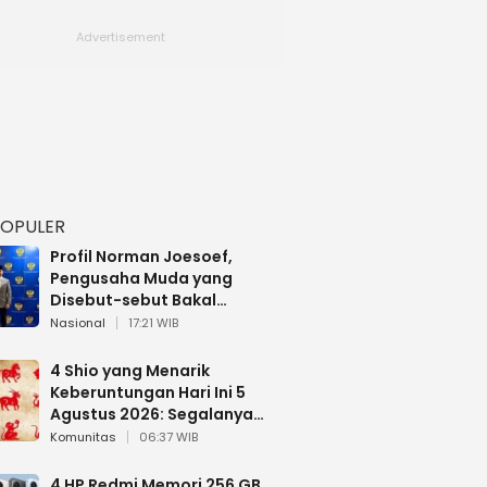
POPULER
Profil Norman Joesoef,
Pengusaha Muda yang
Disebut-sebut Bakal
Dilantik Jadi Wamenhan RI
Nasional
17:21 WIB
4 Shio yang Menarik
Keberuntungan Hari Ini 5
Agustus 2026: Segalanya
Berjalan Lancar
Komunitas
06:37 WIB
4 HP Redmi Memori 256 GB