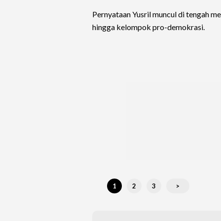
Pernyataan Yusril muncul di tengah me
hingga kelompok pro-demokrasi.
1
2
3
>