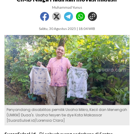
Muhammad Yunus
Sabtu, 30 Agustus 2025 | 18:04 WIB
Penyandang disabilitas pemilik Usaha Mikro, Kecil dan Menengah
(UMKM) Duaa's. Usaha fesyen tie dye Kota Makassar
[SuaraSulsel.id/Lorensia Clara]
SuaraSulsel.id -
Di sebuah ruang sederhana di Sentra