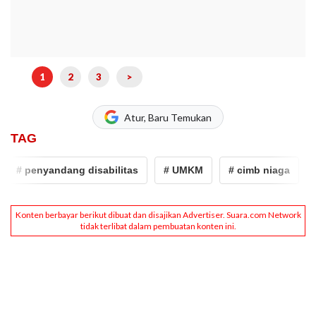
1
2
3
>
Atur, Baru Temukan
TAG
# penyandang disabilitas
# UMKM
# cimb niaga
#