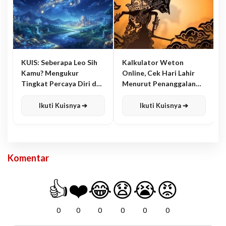
KUIS: Seberapa Leo Sih
Kalkulator Weton
Kamu? Mengukur
Online, Cek Hari Lahir
Tingkat Percaya Diri dan
Menurut Penanggalan
Karisma
Jawa
Ikuti Kuisnya ➔
Ikuti Kuisnya ➔
Komentar
👍
❤️
😂
😧
😭
😡
0
0
0
0
0
0