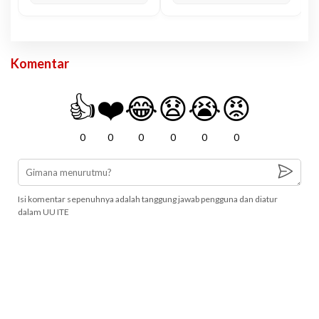
Komentar
👍
❤️
😂
😧
😭
😡
0
0
0
0
0
0
Isi komentar sepenuhnya adalah tanggung jawab pengguna dan diatur
dalam UU ITE