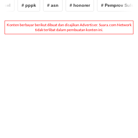
sel
# pppk
# asn
# honorer
# Pemprov Sulsel