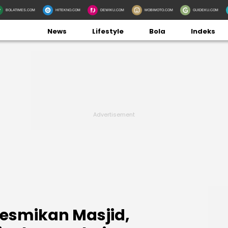
BOLATIMES.COM
HITEKNO.COM
DEWIKU.COM
MOBIMOTO.COM
GUIDEKU.COM
News
Lifestyle
Bola
Indeks
esmikan Masjid,