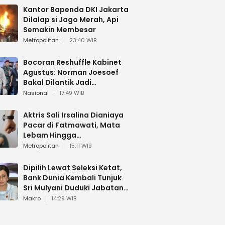
Kantor Bapenda DKI Jakarta
Dilalap si Jago Merah, Api
Semakin Membesar
Metropolitan
23:40 WIB
Bocoran Reshuffle Kabinet
Agustus: Norman Joesoef
Bakal Dilantik Jadi
Wamenhan RI
Nasional
17:49 WIB
Aktris Sali Irsalina Dianiaya
Pacar di Fatmawati, Mata
Lebam Hingga
Diselamatkan Polantas
Metropolitan
15:11 WIB
Dipilih Lewat Seleksi Ketat,
Bank Dunia Kembali Tunjuk
Sri Mulyani Duduki Jabatan
Strategis
Makro
14:29 WIB