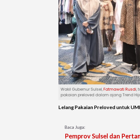
Wakil Gubernur Sulsel,
Fatmawati Rusdi
,
pakaian preloved dalam ajang Trend Hi
Lelang Pakaian Preloved untuk U
Baca Juga:
Pemprov Sulsel dan Pertami