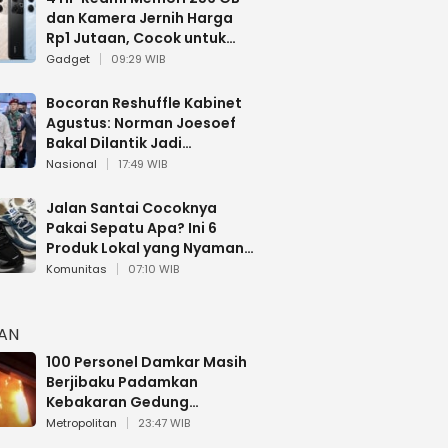
dan Kamera Jernih Harga
Rp1 Jutaan, Cocok untuk
Multitasking
Gadget
09:29 WIB
Bocoran Reshuffle Kabinet
Agustus: Norman Joesoef
Bakal Dilantik Jadi
Wamenhan RI
Nasional
17:49 WIB
Jalan Santai Cocoknya
Pakai Sepatu Apa? Ini 6
Produk Lokal yang Nyaman
Buat 17 Agustusan
Komunitas
07:10 WIB
HAN
100 Personel Damkar Masih
Berjibaku Padamkan
Kebakaran Gedung
Bapenda DKI
Metropolitan
23:47 WIB