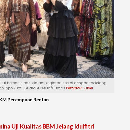
 turut berpartisipasi dalam kegiatan sosial dengan melelang
jab Expo 2025 [SuaraSulsel.id/Humas
Pemprov Sulsel
]
MKM Perempuan Rentan
na Uji Kualitas BBM Jelang Idulfitri