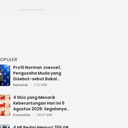
POPULER
Profil Norman Joesoef,
Pengusaha Muda yang
Disebut-sebut Bakal
Dilantik Jadi Wamenhan RI
Nasional
17:21 WIB
4 Shio yang Menarik
Keberuntungan Hari Ini 5
Agustus 2026: Segalanya
Berjalan Lancar
Komunitas
06:37 WIB
4 HP Redmi Memori 256 GB