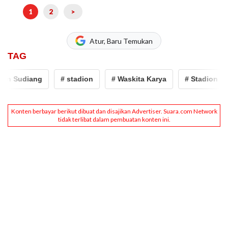
1
2
>
Atur, Baru Temukan
TAG
on Sudiang
# stadion
# Waskita Karya
# Stadion Sud