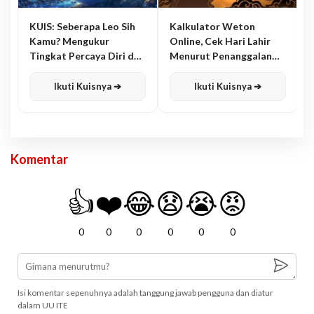
KUIS: Seberapa Leo Sih
Kalkulator Weton
Kamu? Mengukur
Online, Cek Hari Lahir
Tingkat Percaya Diri dan
Menurut Penanggalan
Karisma
Jawa
Ikuti Kuisnya ➔
Ikuti Kuisnya ➔
Komentar
👍
❤️
😂
😧
😭
😡
0
0
0
0
0
0
Isi komentar sepenuhnya adalah tanggung jawab pengguna dan diatur
dalam UU ITE