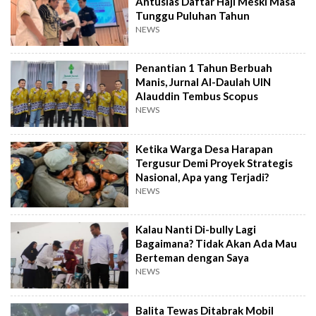
Antusias Daftar Haji Meski Masa
Tunggu Puluhan Tahun
NEWS
Penantian 1 Tahun Berbuah
Manis, Jurnal Al-Daulah UIN
Alauddin Tembus Scopus
NEWS
Ketika Warga Desa Harapan
Tergusur Demi Proyek Strategis
Nasional, Apa yang Terjadi?
NEWS
Kalau Nanti Di-bully Lagi
Bagaimana? Tidak Akan Ada Mau
Berteman dengan Saya
NEWS
Balita Tewas Ditabrak Mobil