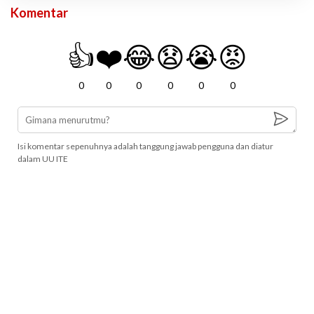
Komentar
👍
❤️
😂
😧
😭
😡
0
0
0
0
0
0
Isi komentar sepenuhnya adalah tanggung jawab pengguna dan diatur
dalam UU ITE