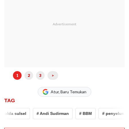
1
2
3
>
Atur, Baru Temukan
TAG
olda sulsel
# Andi Sudirman
# BBM
# penyelundup