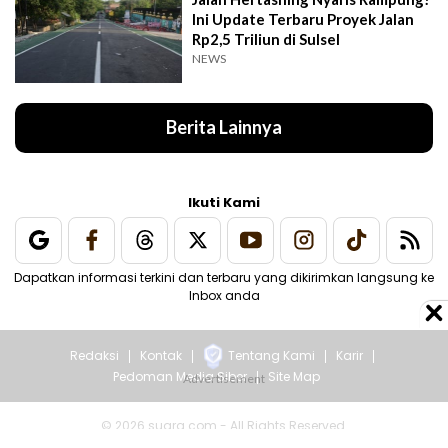
Ini Update Terbaru Proyek Jalan
Rp2,5 Triliun di Sulsel
NEWS
Berita Lainnya
Ikuti Kami
Dapatkan informasi terkini dan terbaru yang dikirimkan langsung ke
Inbox anda
Redaksi
Kontak
Tentang Kami
Karir
Pedoman Media Siber
Site Map
© 2026 suara.com - All Rights Reserved.