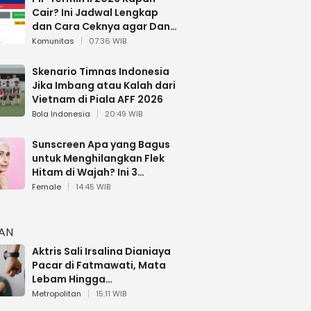
Cair? Ini Jadwal Lengkap
dan Cara Ceknya agar Dana
Tidak Hangus!
Komunitas
07:36 WIB
Skenario Timnas Indonesia
Jika Imbang atau Kalah dari
Vietnam di Piala AFF 2026
Bola Indonesia
20:49 WIB
Sunscreen Apa yang Bagus
untuk Menghilangkan Flek
Hitam di Wajah? Ini 3
Rekomendasi sesuai Review
Female
14:45 WIB
HAN
Aktris Sali Irsalina Dianiaya
Pacar di Fatmawati, Mata
Lebam Hingga
Diselamatkan Polantas
Metropolitan
15:11 WIB