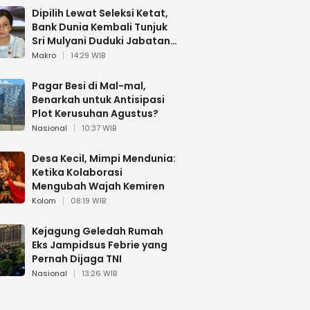
Dipilih Lewat Seleksi Ketat,
Bank Dunia Kembali Tunjuk
Sri Mulyani Duduki Jabatan
Strategis
Makro
14:29 WIB
Pagar Besi di Mal-mal,
Benarkah untuk Antisipasi
Plot Kerusuhan Agustus?
Nasional
10:37 WIB
Desa Kecil, Mimpi Mendunia:
Ketika Kolaborasi
Mengubah Wajah Kemiren
Kolom
08:19 WIB
Kejagung Geledah Rumah
Eks Jampidsus Febrie yang
Pernah Dijaga TNI
Nasional
13:26 WIB