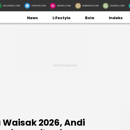
BOLATIMES.COM
HITEKNO.COM
DEWIKU.COM
MOBIMOTO.COM
GUIDEKU.COM
News
Lifestyle
Bola
Indeks
 Waisak 2026, Andi