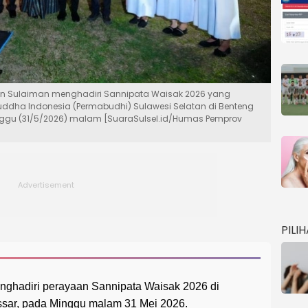
an Sulaiman menghadiri Sannipata Waisak 2026 yang
uddha Indonesia (Permabudhi) Sulawesi Selatan di Benteng
inggu (31/5/2026) malam [SuaraSulsel.id/Humas Pemprov
PILI
nghadiri perayaan Sannipata Waisak 2026 di
ssar, pada Minggu malam 31 Mei 2026.