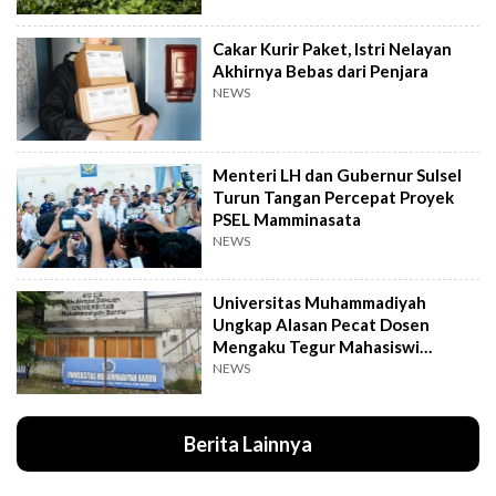
Cakar Kurir Paket, Istri Nelayan
Akhirnya Bebas dari Penjara
NEWS
Menteri LH dan Gubernur Sulsel
Turun Tangan Percepat Proyek
PSEL Mamminasata
NEWS
Universitas Muhammadiyah
Ungkap Alasan Pecat Dosen
Mengaku Tegur Mahasiswi
Berpakaian Ketat
NEWS
Berita Lainnya