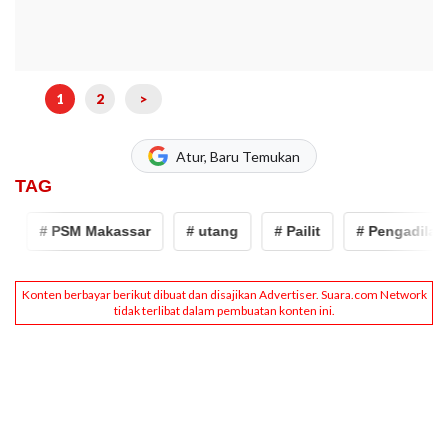
1
2
>
Atur, Baru Temukan
TAG
# PSM Makassar
# utang
# Pailit
# Pengadilan N