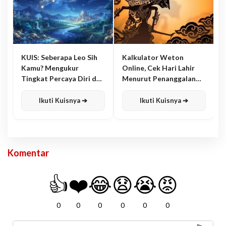
KUIS: Seberapa Leo Sih
Kalkulator Weton
Kamu? Mengukur
Online, Cek Hari Lahir
Tingkat Percaya Diri dan
Menurut Penanggalan
Karisma
Jawa
Ikuti Kuisnya ➔
Ikuti Kuisnya ➔
Komentar
👍
❤️
😂
😧
😭
😡
0
0
0
0
0
0