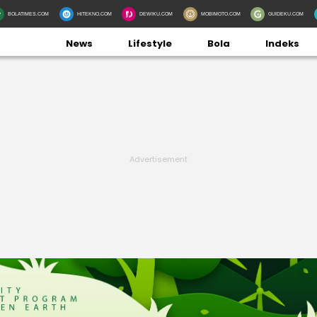
BOLATIMES.COM
HITEKNO.COM
DEWIKU.COM
MOBIMOTO.COM
GUIDEKU.COM
News
Lifestyle
Bola
Indeks