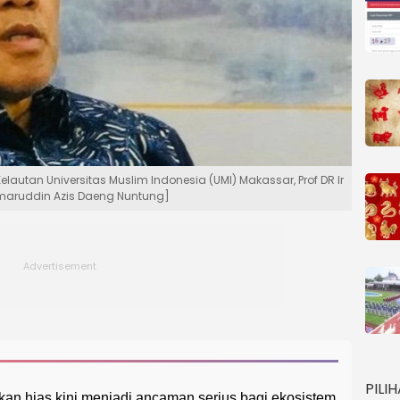
elautan Universitas Muslim Indonesia (UMI) Makassar, Prof DR Ir
amaruddin Azis Daeng Nuntung]
PILI
kan hias kini menjadi ancaman serius bagi ekosistem