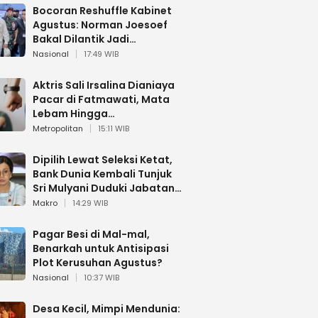
Bocoran Reshuffle Kabinet
Agustus: Norman Joesoef
Bakal Dilantik Jadi
Wamenhan RI
Nasional
17:49 WIB
Aktris Sali Irsalina Dianiaya
Pacar di Fatmawati, Mata
Lebam Hingga
Diselamatkan Polantas
Metropolitan
15:11 WIB
Dipilih Lewat Seleksi Ketat,
Bank Dunia Kembali Tunjuk
Sri Mulyani Duduki Jabatan
Strategis
Makro
14:29 WIB
Pagar Besi di Mal-mal,
Benarkah untuk Antisipasi
Plot Kerusuhan Agustus?
Nasional
10:37 WIB
Desa Kecil, Mimpi Mendunia: