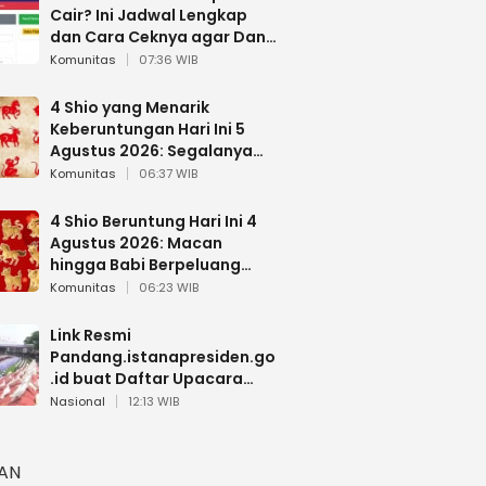
Cair? Ini Jadwal Lengkap
dan Cara Ceknya agar Dana
Tidak Hangus!
Komunitas
07:36 WIB
4 Shio yang Menarik
Keberuntungan Hari Ini 5
Agustus 2026: Segalanya
Berjalan Lancar
Komunitas
06:37 WIB
4 Shio Beruntung Hari Ini 4
Agustus 2026: Macan
hingga Babi Berpeluang
Dapat Kabar Baik
Komunitas
06:23 WIB
Link Resmi
Pandang.istanapresiden.go
.id buat Daftar Upacara
Bendera HUT RI di Istana
Nasional
12:13 WIB
Negara
HAN