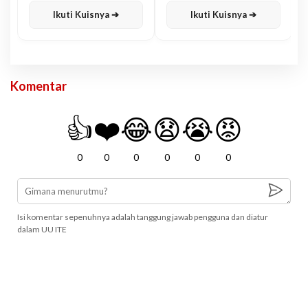
Ikuti Kuisnya ➔
Ikuti Kuisnya ➔
Komentar
👍
❤️
😂
😧
😭
😡
0
0
0
0
0
0
Isi komentar sepenuhnya adalah tanggung jawab pengguna dan diatur
dalam UU ITE