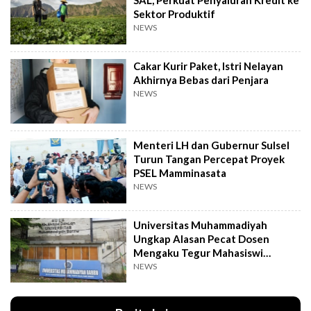
SAL, Perkuat Penyaluran Kredit ke
Sektor Produktif
NEWS
Cakar Kurir Paket, Istri Nelayan
Akhirnya Bebas dari Penjara
NEWS
Menteri LH dan Gubernur Sulsel
Turun Tangan Percepat Proyek
PSEL Mamminasata
NEWS
Universitas Muhammadiyah
Ungkap Alasan Pecat Dosen
Mengaku Tegur Mahasiswi
Berpakaian Ketat
NEWS