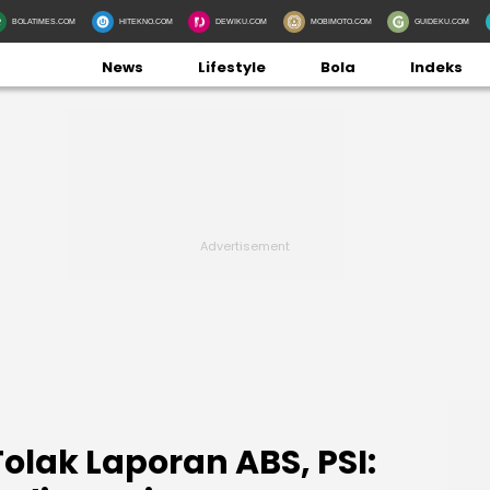
BOLATIMES.COM
HITEKNO.COM
DEWIKU.COM
MOBIMOTO.COM
GUIDEKU.COM
News
Lifestyle
Bola
Indeks
olak Laporan ABS, PSI: