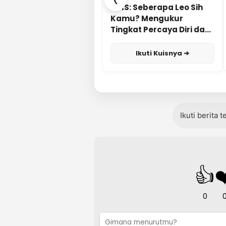
❮
KUIS: Seberapa Leo Sih
Kamu? Mengukur
Tingkat Percaya Diri dan
Karisma
Ikuti Kuisnya ➔
Ikuti berita 
👍
❤
0