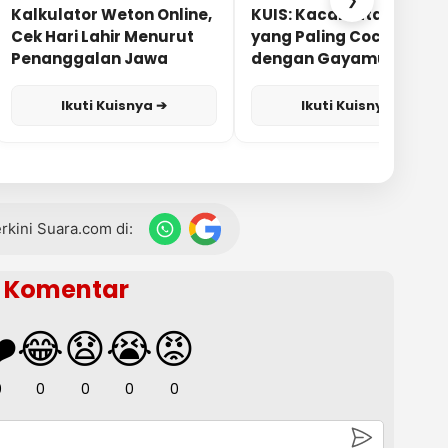
❯
Kalkulator Weton Online,
KUIS: Kacamata Apa
Cek Hari Lahir Menurut
yang Paling Cocok
Penanggalan Jawa
dengan Gayamu?
Ikuti Kuisnya ➔
Ikuti Kuisnya ➔
terkini Suara.com di:
Komentar
️
😂
😧
😭
😡
0
0
0
0
0