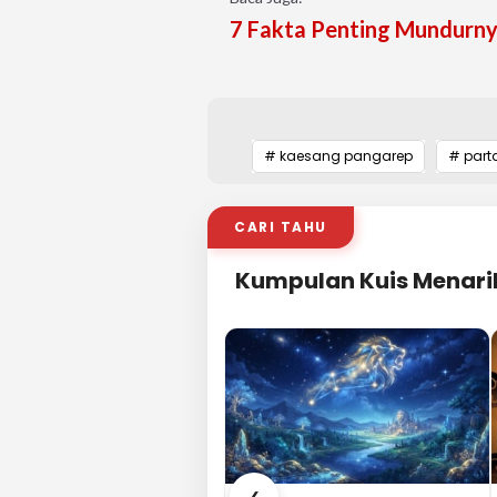
7 Fakta Penting Mundurny
# kaesang pangarep
# parta
CARI TAHU
Kumpulan Kuis Menari