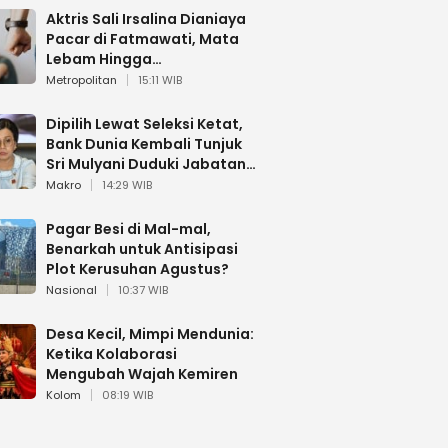
Aktris Sali Irsalina Dianiaya
Pacar di Fatmawati, Mata
Lebam Hingga
Diselamatkan Polantas
Metropolitan
15:11 WIB
Dipilih Lewat Seleksi Ketat,
Bank Dunia Kembali Tunjuk
Sri Mulyani Duduki Jabatan
Strategis
Makro
14:29 WIB
Pagar Besi di Mal-mal,
Benarkah untuk Antisipasi
Plot Kerusuhan Agustus?
Nasional
10:37 WIB
Desa Kecil, Mimpi Mendunia:
Ketika Kolaborasi
Mengubah Wajah Kemiren
Kolom
08:19 WIB