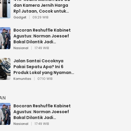
dan Kamera Jernih Harga
Rp1 Jutaan, Cocok untuk
Multitasking
Gadget
09:29 WIB
Bocoran Reshuffle Kabinet
Agustus: Norman Joesoef
Bakal Dilantik Jadi
Wamenhan RI
Nasional
17:49 WIB
Jalan Santai Cocoknya
Pakai Sepatu Apa? Ini 6
Produk Lokal yang Nyaman
Buat 17 Agustusan
Komunitas
07:10 WIB
HAN
Bocoran Reshuffle Kabinet
Agustus: Norman Joesoef
Bakal Dilantik Jadi
Wamenhan RI
Nasional
17:49 WIB