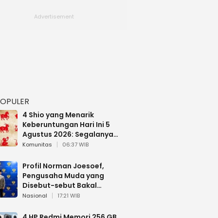
POPULER
4 Shio yang Menarik
Keberuntungan Hari Ini 5
Agustus 2026: Segalanya
Berjalan Lancar
Komunitas
06:37 WIB
Profil Norman Joesoef,
Pengusaha Muda yang
Disebut-sebut Bakal
Dilantik Jadi Wamenhan RI
Nasional
17:21 WIB
4 HP Redmi Memori 256 GB