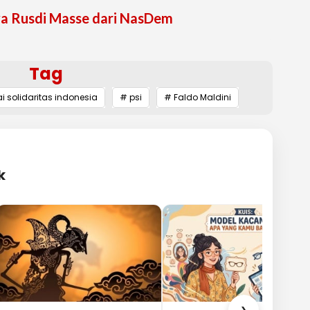
a Rusdi Masse dari NasDem
Tag
i solidaritas indonesia
# psi
# Faldo Maldini
k