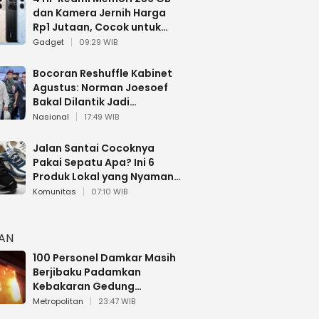
dan Kamera Jernih Harga
Rp1 Jutaan, Cocok untuk
Multitasking
Gadget
09:29 WIB
Bocoran Reshuffle Kabinet
Agustus: Norman Joesoef
Bakal Dilantik Jadi
Wamenhan RI
Nasional
17:49 WIB
Jalan Santai Cocoknya
Pakai Sepatu Apa? Ini 6
Produk Lokal yang Nyaman
Buat 17 Agustusan
Komunitas
07:10 WIB
HAN
100 Personel Damkar Masih
Berjibaku Padamkan
Kebakaran Gedung
Bapenda DKI
Metropolitan
23:47 WIB