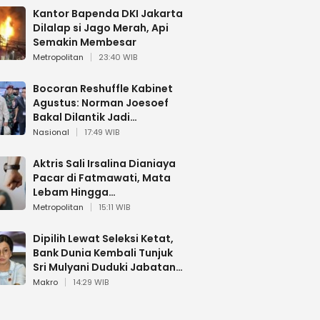
Kantor Bapenda DKI Jakarta
Dilalap si Jago Merah, Api
Semakin Membesar
Metropolitan
23:40 WIB
Bocoran Reshuffle Kabinet
Agustus: Norman Joesoef
Bakal Dilantik Jadi
Wamenhan RI
Nasional
17:49 WIB
Aktris Sali Irsalina Dianiaya
Pacar di Fatmawati, Mata
Lebam Hingga
Diselamatkan Polantas
Metropolitan
15:11 WIB
Dipilih Lewat Seleksi Ketat,
Bank Dunia Kembali Tunjuk
Sri Mulyani Duduki Jabatan
Strategis
Makro
14:29 WIB