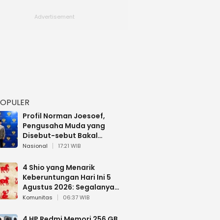
POPULER
Profil Norman Joesoef,
Pengusaha Muda yang
Disebut-sebut Bakal
Dilantik Jadi Wamenhan RI
Nasional
17:21 WIB
4 Shio yang Menarik
Keberuntungan Hari Ini 5
Agustus 2026: Segalanya
Berjalan Lancar
Komunitas
06:37 WIB
4 HP Redmi Memori 256 GB