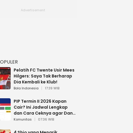
POPULER
Pelatih FC Twente Usir Mees
Hilgers: Saya Tak Berharap
Dia Kembali ke Klub!
Bola Indonesia
17:39 WIB
PIP Termin II 2026 Kapan
Cair? Ini Jadwal Lengkap
dan Cara Ceknya agar Dana
Tidak Hangus!
Komunitas
07:36 WIB
4 Shio yang Menarik