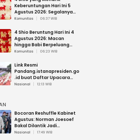
Keberuntungan Hari Ini 5
Agustus 2026: Segalanya
Berjalan Lancar
Komunitas
06:37 WIB
4 Shio Beruntung Hari Ini 4
Agustus 2026: Macan
hingga Babi Berpeluang
Dapat Kabar Baik
Komunitas
06:23 WIB
Link Resmi
Pandang.istanapresiden.go
.id buat Daftar Upacara
Bendera HUT RI di Istana
Nasional
12:13 WIB
Negara
HAN
Bocoran Reshuffle Kabinet
Agustus: Norman Joesoef
Bakal Dilantik Jadi
Wamenhan RI
Nasional
17:49 WIB