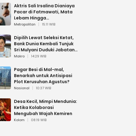
Aktris Sali Irsalina Dianiaya
Pacar di Fatmawati, Mata
Lebam Hingga
Diselamatkan Polantas
Metropolitan
15:11 WIB
Dipilih Lewat Seleksi Ketat,
Bank Dunia Kembali Tunjuk
Sri Mulyani Duduki Jabatan
Strategis
Makro
14:29 WIB
Pagar Besi di Mal-mal,
Benarkah untuk Antisipasi
Plot Kerusuhan Agustus?
Nasional
10:37 WIB
Desa Kecil, Mimpi Mendunia:
Ketika Kolaborasi
Mengubah Wajah Kemiren
Kolom
08:19 WIB