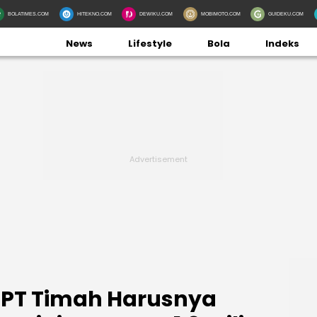
BOLATIMES.COM
HITEKNO.COM
DEWIKU.COM
MOBIMOTO.COM
GUIDEKU.COM
News
Lifestyle
Bola
Indeks
PT Timah Harusnya