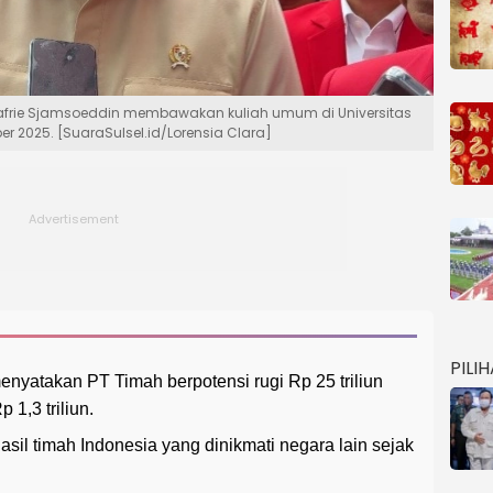
 Sjafrie Sjamsoeddin membawakan kuliah umum di Universitas
 2025. [SuaraSulsel.id/Lorensia Clara]
PILI
nyatakan PT Timah berpotensi rugi Rp 25 triliun
1,3 triliun.
asil timah Indonesia yang dinikmati negara lain sejak