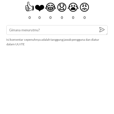
👍
❤️
😂
😧
😭
😡
0
0
0
0
0
0
Isi komentar sepenuhnya adalah tanggung jawab pengguna dan diatur
dalam UU ITE