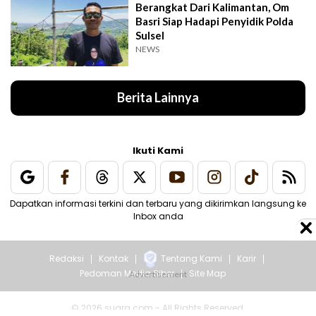
Berangkat Dari Kalimantan, Om
Basri Siap Hadapi Penyidik Polda
Sulsel
NEWS
Berita Lainnya
Ikuti Kami
Dapatkan informasi terkini dan terbaru yang dikirimkan langsung ke
Inbox anda
Redaksi
Kontak
Tentang Kami
Karir
Pedoman Media Siber
Site Map
© 2026 suara.com - All Rights Reserved.