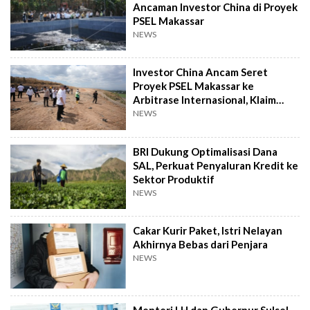
Ancaman Investor China di Proyek
PSEL Makassar
NEWS
Investor China Ancam Seret
Proyek PSEL Makassar ke
Arbitrase Internasional, Klaim
Rugi Rp2,4 T
NEWS
BRI Dukung Optimalisasi Dana
SAL, Perkuat Penyaluran Kredit ke
Sektor Produktif
NEWS
Cakar Kurir Paket, Istri Nelayan
Akhirnya Bebas dari Penjara
NEWS
Menteri LH dan Gubernur Sulsel