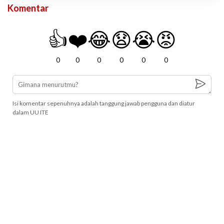
Komentar
👍
❤️
😂
😧
😭
😡
0
0
0
0
0
0
Isi komentar sepenuhnya adalah tanggung jawab pengguna dan diatur
dalam UU ITE