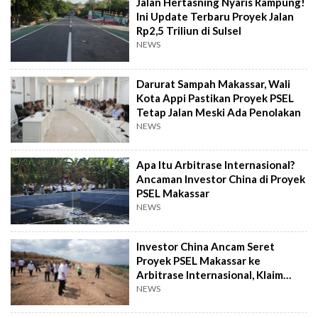
Jalan Hertasning Nyaris Rampung!
Ini Update Terbaru Proyek Jalan
Rp2,5 Triliun di Sulsel
NEWS
Darurat Sampah Makassar, Wali
Kota Appi Pastikan Proyek PSEL
Tetap Jalan Meski Ada Penolakan
NEWS
Apa Itu Arbitrase Internasional?
Ancaman Investor China di Proyek
PSEL Makassar
NEWS
Investor China Ancam Seret
Proyek PSEL Makassar ke
Arbitrase Internasional, Klaim
Rugi Rp2,4 T
NEWS