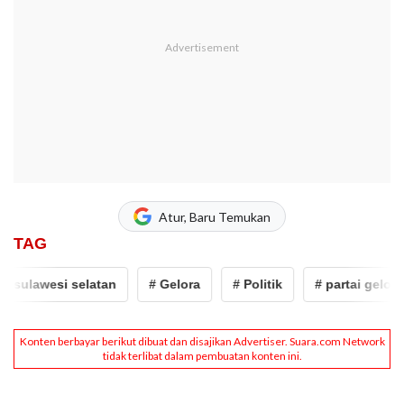
Atur, Baru Temukan
TAG
 sulawesi selatan
# Gelora
# Politik
# partai gelora