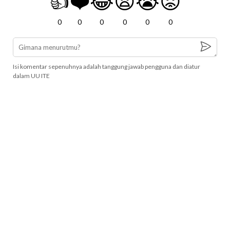
👍
❤️
😂
😧
😭
😡
0
0
0
0
0
0
Isi komentar sepenuhnya adalah tanggung jawab pengguna dan diatur
dalam UU ITE