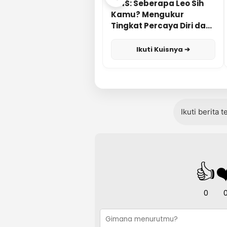
KUIS: Seberapa Leo Sih
Kamu? Mengukur
Tingkat Percaya Diri dan
Karisma
Ikuti Kuisnya ➔
Ikuti berita 
👍
❤
0