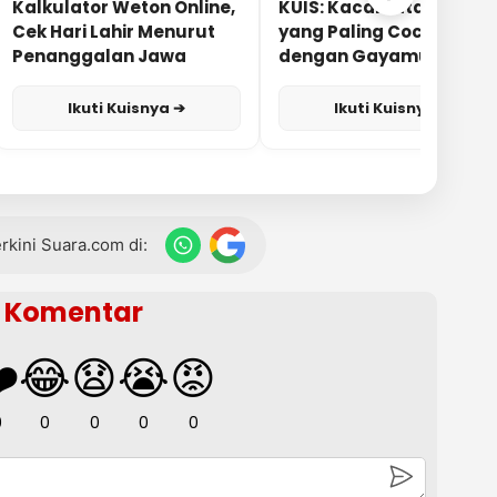
Kalkulator Weton Online,
KUIS: Kacamata Apa
Cek Hari Lahir Menurut
yang Paling Cocok
Penanggalan Jawa
dengan Gayamu?
Ikuti Kuisnya ➔
Ikuti Kuisnya ➔
terkini Suara.com di:
Komentar
️
😂
😧
😭
😡
0
0
0
0
0