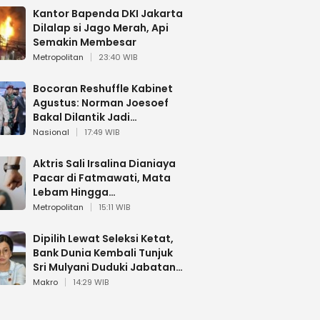
Kantor Bapenda DKI Jakarta
Dilalap si Jago Merah, Api
Semakin Membesar
Metropolitan
23:40 WIB
Bocoran Reshuffle Kabinet
Agustus: Norman Joesoef
Bakal Dilantik Jadi
Wamenhan RI
Nasional
17:49 WIB
Aktris Sali Irsalina Dianiaya
Pacar di Fatmawati, Mata
Lebam Hingga
Diselamatkan Polantas
Metropolitan
15:11 WIB
Dipilih Lewat Seleksi Ketat,
Bank Dunia Kembali Tunjuk
Sri Mulyani Duduki Jabatan
Strategis
Makro
14:29 WIB