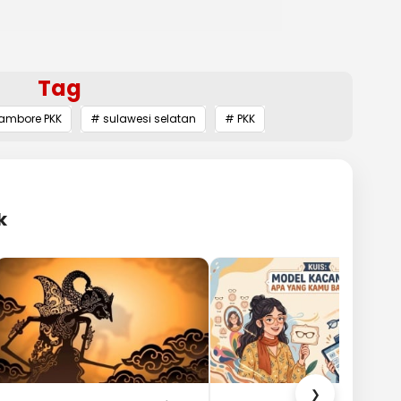
Tag
ambore PKK
# sulawesi selatan
# PKK
k
❯