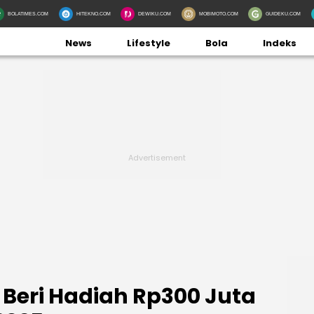
BOLATIMES.COM
HITEKNO.COM
DEWIKU.COM
MOBIMOTO.COM
GUIDEKU.COM
News
Lifestyle
Bola
Indeks
 Beri Hadiah Rp300 Juta