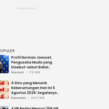
POPULER
Profil Norman Joesoef,
Pengusaha Muda yang
Disebut-sebut Bakal
Dilantik Jadi Wamenhan RI
Nasional
17:21 WIB
4 Shio yang Menarik
Keberuntungan Hari Ini 5
Agustus 2026: Segalanya
Berjalan Lancar
Komunitas
06:37 WIB
4 HP Redmi Memori 256 GB