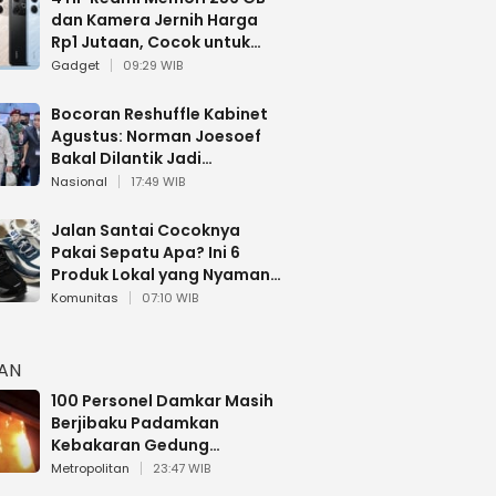
dan Kamera Jernih Harga
Rp1 Jutaan, Cocok untuk
Multitasking
Gadget
09:29 WIB
Bocoran Reshuffle Kabinet
Agustus: Norman Joesoef
Bakal Dilantik Jadi
Wamenhan RI
Nasional
17:49 WIB
Jalan Santai Cocoknya
Pakai Sepatu Apa? Ini 6
Produk Lokal yang Nyaman
Buat 17 Agustusan
Komunitas
07:10 WIB
HAN
100 Personel Damkar Masih
Berjibaku Padamkan
Kebakaran Gedung
Bapenda DKI
Metropolitan
23:47 WIB