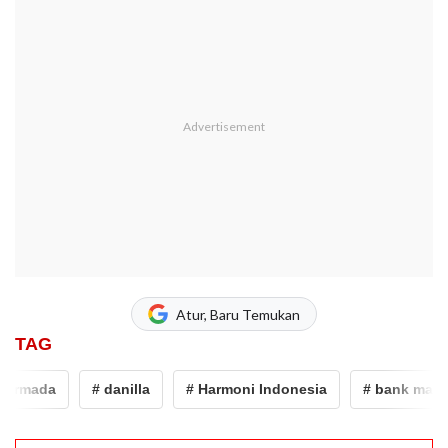
Atur, Baru Temukan
TAG
rmada
# danilla
# Harmoni Indonesia
# bank mandiri