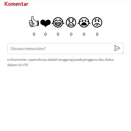
Komentar
👍
❤️
😂
😧
😭
😡
0
0
0
0
0
0
Isi komentar sepenuhnya adalah tanggung jawab pengguna dan diatur
dalam UU ITE