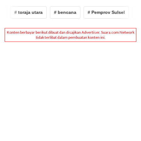
# toraja utara
# bencana
# Pemprov Sulsel
# Se