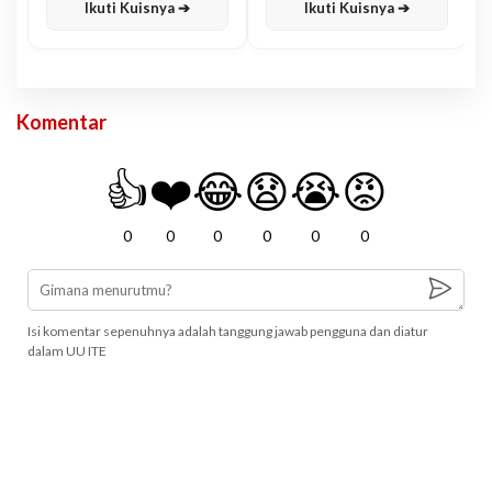
Ikuti Kuisnya ➔
Ikuti Kuisnya ➔
Komentar
👍
❤️
😂
😧
😭
😡
0
0
0
0
0
0
Isi komentar sepenuhnya adalah tanggung jawab pengguna dan diatur
dalam UU ITE