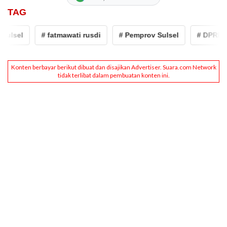
TAG
lsel
# fatmawati rusdi
# Pemprov Sulsel
# DPRD Sul