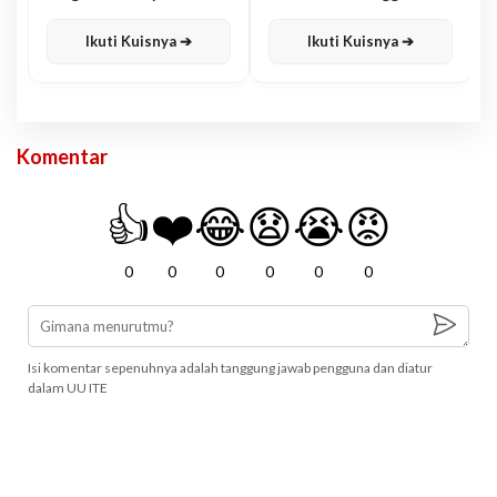
Karisma
Jawa
Ikuti Kuisnya ➔
Ikuti Kuisnya ➔
Komentar
👍
❤️
😂
😧
😭
😡
0
0
0
0
0
0
Isi komentar sepenuhnya adalah tanggung jawab pengguna dan diatur
dalam UU ITE