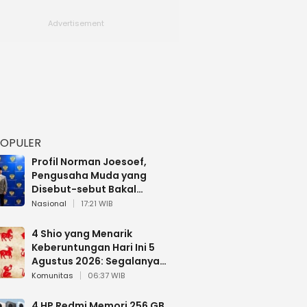
POPULER
Profil Norman Joesoef,
Pengusaha Muda yang
Disebut-sebut Bakal
Dilantik Jadi Wamenhan RI
Nasional
17:21 WIB
4 Shio yang Menarik
Keberuntungan Hari Ini 5
Agustus 2026: Segalanya
Berjalan Lancar
Komunitas
06:37 WIB
4 HP Redmi Memori 256 GB