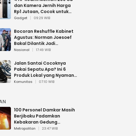
dan Kamera Jernih Harga
Rp1 Jutaan, Cocok untuk
Multitasking
Gadget
09:29 WIB
Bocoran Reshuffle Kabinet
Agustus: Norman Joesoef
Bakal Dilantik Jadi
Wamenhan RI
Nasional
17:49 WIB
Jalan Santai Cocoknya
Pakai Sepatu Apa? Ini 6
Produk Lokal yang Nyaman
Buat 17 Agustusan
Komunitas
07:10 WIB
HAN
100 Personel Damkar Masih
Berjibaku Padamkan
Kebakaran Gedung
Bapenda DKI
Metropolitan
23:47 WIB