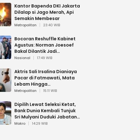
Kantor Bapenda DKI Jakarta
Dilalap si Jago Merah, Api
Semakin Membesar
Metropolitan
23:40 WIB
Bocoran Reshuffle Kabinet
Agustus: Norman Joesoef
Bakal Dilantik Jadi
Wamenhan RI
Nasional
17:49 WIB
Aktris Sali Irsalina Dianiaya
Pacar di Fatmawati, Mata
Lebam Hingga
Diselamatkan Polantas
Metropolitan
15:11 WIB
Dipilih Lewat Seleksi Ketat,
Bank Dunia Kembali Tunjuk
Sri Mulyani Duduki Jabatan
Strategis
Makro
14:29 WIB