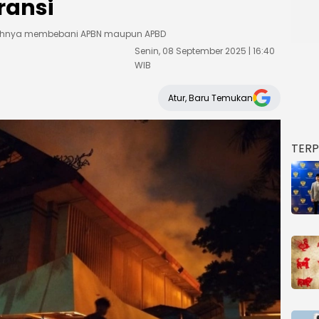
ransi
enuhnya membebani APBN maupun APBD
Senin, 08 September 2025 | 16:40
WIB
Atur, Baru Temukan
TER