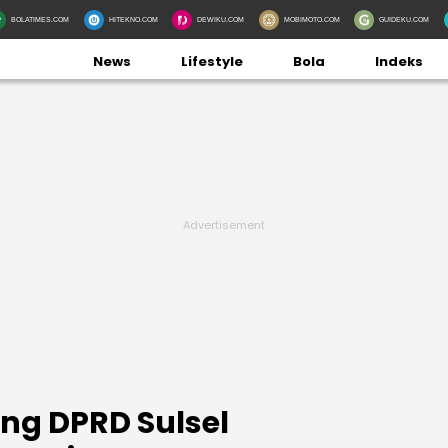
BOLATIMES.COM
HITEKNO.COM
DEWIKU.COM
MOBIMOTO.COM
GUIDEKU.COM
News
Lifestyle
Bola
Indeks
ng DPRD Sulsel