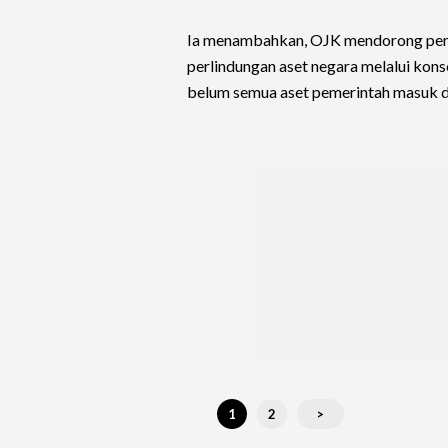
Ia menambahkan, OJK mendorong pem
perlindungan aset negara melalui konso
belum semua aset pemerintah masuk d
1
2
>